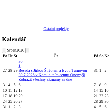
Ostatní projekty
Kalendář
Srpen
2026
Po
Út
St
Čt
Pá
So
Ne
30
1
27
28
29
Beseda s Jirkou Štréblem a Evou Turnovou
31
1
2
30.7.2026 v Komunitním centru Onomyšl
Zobrazit všechny záznamy ze dne
3
4
5
6
7
8
9
10
11
12
13
14
15
16
17
18
19
20
21
22
23
24
25
26
27
28
29
30
31
1
2
3
4
5
6