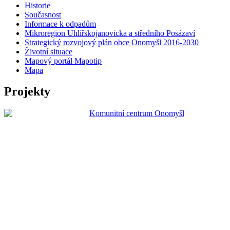
Historie
Současnost
Informace k odpadům
Mikroregion Uhlířskojanovicka a středního Posázaví
Strategický rozvojový plán obce Onomyšl 2016-2030
Životní situace
Mapový portál Mapotip
Mapa
Projekty