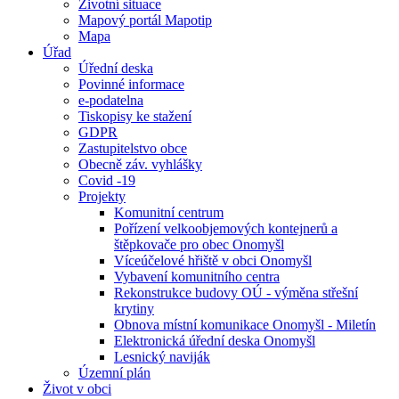
Životní situace
Mapový portál Mapotip
Mapa
Úřad
Úřední deska
Povinné informace
e-podatelna
Tiskopisy ke stažení
GDPR
Zastupitelstvo obce
Obecně záv. vyhlášky
Covid -19
Projekty
Komunitní centrum
Pořízení velkoobjemových kontejnerů a
štěpkovače pro obec Onomyšl
Víceúčelové hřiště v obci Onomyšl
Vybavení komunitního centra
Rekonstrukce budovy OÚ - výměna střešní
krytiny
Obnova místní komunikace Onomyšl - Miletín
Elektronická úřední deska Onomyšl
Lesnický naviják
Územní plán
Život v obci