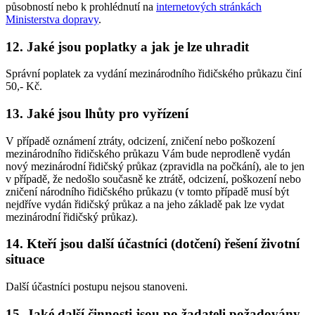
působností nebo k prohlédnutí na
internetových stránkách
Ministerstva dopravy
.
12. Jaké jsou poplatky a jak je lze uhradit
Správní poplatek za vydání mezinárodního řidičského průkazu činí
50,- Kč.
13. Jaké jsou lhůty pro vyřízení
V případě oznámení ztráty, odcizení, zničení nebo poškození
mezinárodního řidičského průkazu Vám bude neprodleně vydán
nový mezinárodní řidičský průkaz (zpravidla na počkání), ale to jen
v případě, že nedošlo současně ke ztrátě, odcizení, poškození nebo
zničení národního řidičského průkazu (v tomto případě musí být
nejdříve vydán řidičský průkaz a na jeho základě pak lze vydat
mezinárodní řidičský průkaz).
14. Kteří jsou další účastníci (dotčení) řešení životní
situace
Další účastníci postupu nejsou stanoveni.
15. Jaké další činnosti jsou po žadateli požadovány