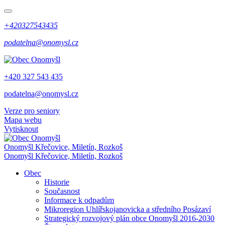
+420327543435
podatelna@onomysl.cz
+420 327 543 435
podatelna@onomysl.cz
Verze pro seniory
Mapa webu
Vytisknout
Onomyšl
Křečovice, Miletín, Rozkoš
Onomyšl
Křečovice, Miletín, Rozkoš
Obec
Historie
Současnost
Informace k odpadům
Mikroregion Uhlířskojanovicka a středního Posázaví
Strategický rozvojový plán obce Onomyšl 2016-2030