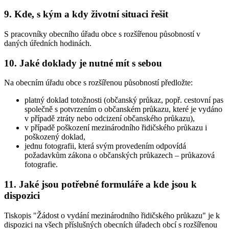
9. Kde, s kým a kdy životní situaci řešit
S pracovníky obecního úřadu obce s rozšířenou působností v
daných úředních hodinách.
10. Jaké doklady je nutné mít s sebou
Na obecním úřadu obce s rozšířenou působností předložte:
platný doklad totožnosti (občanský průkaz, popř. cestovní pas
společně s potvrzením o občanském průkazu, které je vydáno
v případě ztráty nebo odcizení občanského průkazu),
v případě poškození mezinárodního řidičského průkazu i
poškozený doklad,
jednu fotografii, která svým provedením odpovídá
požadavkům zákona o občanských průkazech – průkazová
fotografie.
11. Jaké jsou potřebné formuláře a kde jsou k
dispozici
Tiskopis "Žádost o vydání mezinárodního řidičského průkazu" je k
dispozici na všech příslušných obecních úřadech obcí s rozšířenou