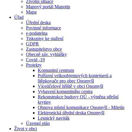
Životní situace
Mapový portál Mapotip
Mapa
Úřad
Úřední deska
Povinné informace
e-podatelna
Tiskopisy ke stažení
GDPR
Zastupitelstvo obce
Obecně záv. vyhlášky
Covid -19
Projekty
Komunitní centrum
Pořízení velkoobjemových kontejnerů a
štěpkovače pro obec Onomyšl
Víceúčelové hřiště v obci Onomyšl
Vybavení komunitního centra
Rekonstrukce budovy OÚ - výměna střešní
krytiny
Obnova místní komunikace Onomyšl - Miletín
Elektronická úřední deska Onomyšl
Lesnický naviják
Územní plán
Život v obci