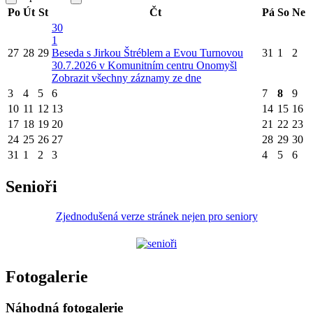
Po
Út
St
Čt
Pá
So
Ne
30
1
27
28
29
Beseda s Jirkou Štréblem a Evou Turnovou
31
1
2
30.7.2026 v Komunitním centru Onomyšl
Zobrazit všechny záznamy ze dne
3
4
5
6
7
8
9
10
11
12
13
14
15
16
17
18
19
20
21
22
23
24
25
26
27
28
29
30
31
1
2
3
4
5
6
Senioři
Zjednodušená verze stránek nejen pro seniory
Fotogalerie
Náhodná fotogalerie