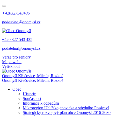
+420327543435
podatelna@onomysl.cz
+420 327 543 435
podatelna@onomysl.cz
Verze pro seniory
Mapa webu
Vytisknout
Onomyšl
Křečovice, Miletín, Rozkoš
Onomyšl
Křečovice, Miletín, Rozkoš
Obec
Historie
Současnost
Informace k odpadům
Mikroregion Uhlířskojanovicka a středního Posázaví
Strategický rozvojový plán obce Onomyšl 2016-2030