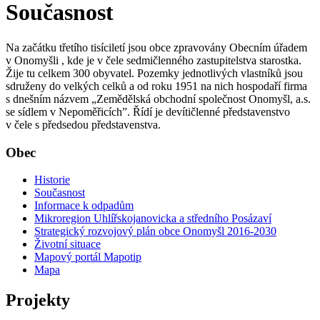
Současnost
Na začátku třetího tisíciletí jsou obce zpravovány Obecním úřadem
v Onomyšli , kde je v čele sedmičlenného zastupitelstva starostka.
Žije tu celkem 300 obyvatel. Pozemky jednotlivých vlastníků jsou
sdruženy do velkých celků a od roku 1951 na nich hospodaří firma
s dnešním názvem „Zemědělská obchodní společnost Onomyšl, a.s.
se sídlem v Nepoměřicích”. Řídí je devítičlenné představenstvo
v čele s předsedou představenstva.
Obec
Historie
Současnost
Informace k odpadům
Mikroregion Uhlířskojanovicka a středního Posázaví
Strategický rozvojový plán obce Onomyšl 2016-2030
Životní situace
Mapový portál Mapotip
Mapa
Projekty