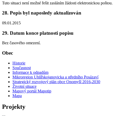
Tuto situaci není možné řešit zasláním žádosti elektronickou poštou.
28. Popis byl naposledy aktualizován
09.01.2015
29. Datum konce platnosti popisu
Bez časového omezení.
Obec
Historie
Současnost
Informace k odpadům
Mikroregion Uhlířskojanovicka a středního Posázaví
Strategický rozvojový plán obce Onomyšl 2016-2030
Životní situace
Mapový portál Mapotip
Mapa
Projekty