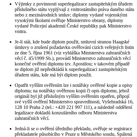
Výjimky z povinnosti superlegalizace zastupitelským úřadem
příslušného státu vyplývají z vnitrostátního práva daného státu
nebo z mezinárodních smluv; diplomy vydané vojenskými
vysokými školami ověřuje Ministerstvo obrany, diplomy
vydané Policejní akademií České republiky pak Ministerstvo
vnitra.
Je-li stát, kde bude diplom použit, smluvní stranou Haagské
úmluvy o zrušení požadavku ověřování cizích veřejných listin
ze dne 5. října 1961 (viz vyhláška Ministerstva zahraničních
věcí č. 45/1999 Sb.), provádí Ministerstvo zahraničních věcí
konečné ověření diplomu tzv. Apostilou; v takovém případě
se diplom již nepředkládá k superlegalizaci zastupitelským
úřadem státu, kde má být diplom použit.
Opatřit vyšším ověřením lze i notářsky ověřené kopie a opisy
diplomu; na notářsky ověřenou kopii či opis diplomu, jehož
originál byl již příslušným vyšším ověřením opatřen, připojí
své vyšší ověření Ministerstvo spravedlnosti, Vyšehradská 16,
128 10 Praha 2 (tel.: +420 221 997 111), a následně oddělení
legalizace dokladů konzulárního odboru Ministerstva
zahraničních věcí.
Jedná-li se o ověření úředního překladu, ověřuje se registrace
překladatele působícího v Praze u Městského soudu, Spálená