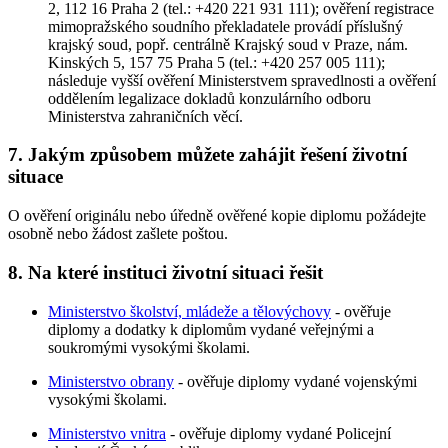
2, 112 16 Praha 2 (tel.: +420 221 931 111); ověření registrace
mimopražského soudního překladatele provádí příslušný
krajský soud, popř. centrálně Krajský soud v Praze, nám.
Kinských 5, 157 75 Praha 5 (tel.: +420 257 005 111);
následuje vyšší ověření Ministerstvem spravedlnosti a ověření
oddělením legalizace dokladů konzulárního odboru
Ministerstva zahraničních věcí.
7. Jakým způsobem můžete zahájit řešení životní
situace
O ověření originálu nebo úředně ověřené kopie diplomu požádejte
osobně nebo žádost zašlete poštou.
8. Na které instituci životní situaci řešit
Ministerstvo školství, mládeže a tělovýchovy
- ověřuje
diplomy a dodatky k diplomům vydané veřejnými a
soukromými vysokými školami.
Ministerstvo obrany
- ověřuje diplomy vydané vojenskými
vysokými školami.
Ministerstvo vnitra
- ověřuje diplomy vydané Policejní