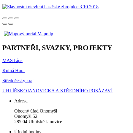
PARTNEŘI, SVAZKY, PROJEKTY
MAS Lípa
Kutná Hora
Středočeský kraj
UHLÍŘSKOJANOVICKA A STŘEDNÍHO POSÁZAVÍ
Adresa
Obecný úřad Onomyšl
Onomyšl 52
285 04 Uhlířské Janovice
Úřední hodiny