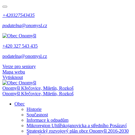
+420327543435
podatelna@onomysl.cz
+420 327 543 435
podatelna@onomysl.cz
Verze pro seniory
Mapa webu
Vytisknout
Onomyšl
Křečovice, Miletín, Rozkoš
Onomyšl
Křečovice, Miletín, Rozkoš
Obec
Historie
Současnost
Informace k odpadům
Mikroregion Uhlířskojanovicka a středního Posázaví
Strategický rozvojový plán obce Onomyšl 2016-2030