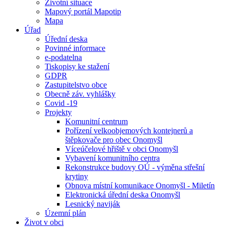
Životní situace
Mapový portál Mapotip
Mapa
Úřad
Úřední deska
Povinné informace
e-podatelna
Tiskopisy ke stažení
GDPR
Zastupitelstvo obce
Obecně záv. vyhlášky
Covid -19
Projekty
Komunitní centrum
Pořízení velkoobjemových kontejnerů a
štěpkovače pro obec Onomyšl
Víceúčelové hřiště v obci Onomyšl
Vybavení komunitního centra
Rekonstrukce budovy OÚ - výměna střešní
krytiny
Obnova místní komunikace Onomyšl - Miletín
Elektronická úřední deska Onomyšl
Lesnický naviják
Územní plán
Život v obci