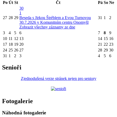
Po
Út
St
Čt
Pá
So
Ne
30
1
27
28
29
Beseda s Jirkou Štréblem a Evou Turnovou
31
1
2
30.7.2026 v Komunitním centru Onomyšl
Zobrazit všechny záznamy ze dne
3
4
5
6
7
8
9
10
11
12
13
14
15
16
17
18
19
20
21
22
23
24
25
26
27
28
29
30
31
1
2
3
4
5
6
Senioři
Zjednodušená verze stránek nejen pro seniory
Fotogalerie
Náhodná fotogalerie