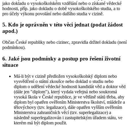
jako dokladu o vysokoškolském vzdělání nebo o získané vědecké
hodnosti, příp. jako dokladu o době vysokoškolského studia, a to
pro účely výkonu povolání nebo dalšího studia v cizině.
5. Kdo je oprávněn v této věci jednat (podat žádost
apod.)
Občan České republiky nebo cizinec, zpravidla držitel dokladu (není
podmínkou).
6. Jaké jsou podmínky a postup pro řešení životní
situace
Má-li být v cizině předložen vysokoškolský diplom nebo
vysvědčení o státní zkoušce nebo doklad o studiu nebo
diplom o udělení vědecké hodnosti kandidát věd a doktor věd
(dále jen "diplom"), který vydala veřejná nebo soukromá
vysoká škola v České republice, je ve většině států třeba, aby
diplom byl opatřen ověřením Ministerstva školství, mládeže a
tělovýchovy (tzv. legalizace), dále opatřen vyšším ověřením
Ministerstva zahraničních věcí (tzv. superlegalizace) a
následně superlegalizován i zastupitelským úřadem státu, ve
kterém má být diplom použit.