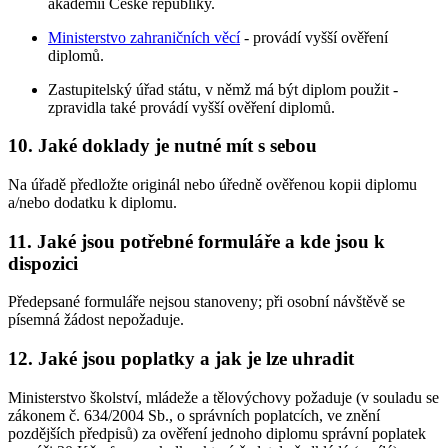
akademií České republiky.
Ministerstvo zahraničních věcí
- provádí vyšší ověření
diplomů.
Zastupitelský úřad státu, v němž má být diplom použit -
zpravidla také provádí vyšší ověření diplomů.
10. Jaké doklady je nutné mít s sebou
Na úřadě předložte originál nebo úředně ověřenou kopii diplomu
a/nebo dodatku k diplomu.
11. Jaké jsou potřebné formuláře a kde jsou k
dispozici
Předepsané formuláře nejsou stanoveny; při osobní návštěvě se
písemná žádost nepožaduje.
12. Jaké jsou poplatky a jak je lze uhradit
Ministerstvo školství, mládeže a tělovýchovy požaduje (v souladu se
zákonem č. 634/2004 Sb., o správních poplatcích, ve znění
pozdějších předpisů) za ověření jednoho diplomu správní poplatek