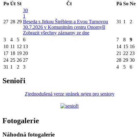
Po
Út
St
Čt
Pá
So
Ne
30
1
27
28
29
Beseda s Jirkou Štréblem a Evou Turnovou
31
1
2
30.7.2026 v Komunitním centru Onomyšl
Zobrazit všechny záznamy ze dne
3
4
5
6
7
8
9
10
11
12
13
14
15
16
17
18
19
20
21
22
23
24
25
26
27
28
29
30
31
1
2
3
4
5
6
Senioři
Zjednodušená verze stránek nejen pro seniory
Fotogalerie
Náhodná fotogalerie