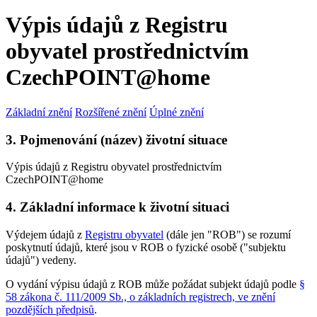
Výpis údajů z Registru
obyvatel prostřednictvím
CzechPOINT@home
Základní znění
Rozšířené znění
Úplné znění
3. Pojmenování (název) životní situace
Výpis údajů z Registru obyvatel prostřednictvím
CzechPOINT@home
4. Základní informace k životní situaci
Výdejem údajů z
Registru obyvatel
(dále jen "ROB") se rozumí
poskytnutí údajů, které jsou v ROB o fyzické osobě ("subjektu
údajů") vedeny.
O vydání výpisu údajů z ROB může požádat subjekt údajů podle
§
58 zákona č. 111/2009 Sb., o základních registrech, ve znění
pozdějších předpisů
.