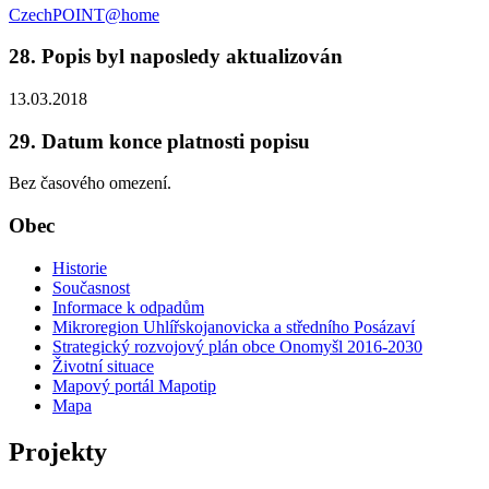
CzechPOINT@home
28. Popis byl naposledy aktualizován
13.03.2018
29. Datum konce platnosti popisu
Bez časového omezení.
Obec
Historie
Současnost
Informace k odpadům
Mikroregion Uhlířskojanovicka a středního Posázaví
Strategický rozvojový plán obce Onomyšl 2016-2030
Životní situace
Mapový portál Mapotip
Mapa
Projekty