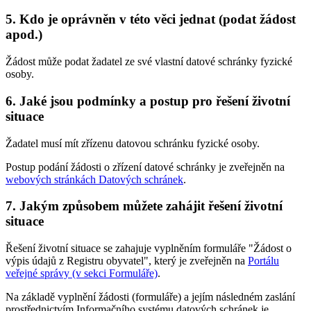
5. Kdo je oprávněn v této věci jednat (podat žádost
apod.)
Žádost může podat žadatel ze své vlastní datové schránky fyzické
osoby.
6. Jaké jsou podmínky a postup pro řešení životní
situace
Žadatel musí mít zřízenu datovou schránku fyzické osoby.
Postup podání žádosti o zřízení datové schránky je zveřejněn na
webových stránkách Datových schránek
.
7. Jakým způsobem můžete zahájit řešení životní
situace
Řešení životní situace se zahajuje vyplněním formuláře "Žádost o
výpis údajů z Registru obyvatel", který je zveřejněn na
Portálu
veřejné správy (v sekci Formuláře)
.
Na základě vyplnění žádosti (formuláře) a jejím následném zaslání
prostřednictvím Informačního systému datových schránek je