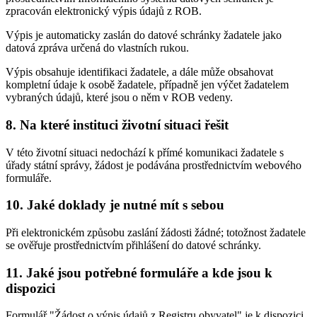
zpracován elektronický výpis údajů z ROB.
Výpis je automaticky zaslán do datové schránky žadatele jako
datová zpráva určená do vlastních rukou.
Výpis obsahuje identifikaci žadatele, a dále může obsahovat
kompletní údaje k osobě žadatele, případně jen výčet žadatelem
vybraných údajů, které jsou o něm v ROB vedeny.
8. Na které instituci životní situaci řešit
V této životní situaci nedochází k přímé komunikaci žadatele s
úřady státní správy, žádost je podávána prostřednictvím webového
formuláře.
10. Jaké doklady je nutné mít s sebou
Při elektronickém způsobu zaslání žádosti žádné; totožnost žadatele
se ověřuje prostřednictvím přihlášení do datové schránky.
11. Jaké jsou potřebné formuláře a kde jsou k
dispozici
Formulář "Žádost o výpis údajů z Registru obyvatel" je k dispozici