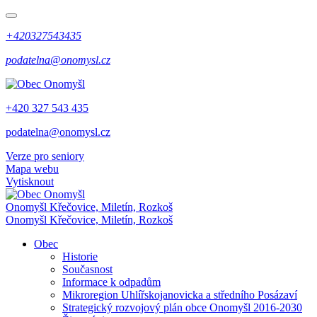
+420327543435
podatelna@onomysl.cz
+420 327 543 435
podatelna@onomysl.cz
Verze pro seniory
Mapa webu
Vytisknout
Onomyšl
Křečovice, Miletín, Rozkoš
Onomyšl
Křečovice, Miletín, Rozkoš
Obec
Historie
Současnost
Informace k odpadům
Mikroregion Uhlířskojanovicka a středního Posázaví
Strategický rozvojový plán obce Onomyšl 2016-2030