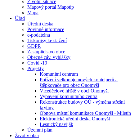
Životní situace
Mapový portál Mapotip
Mapa
Úřad
Úřední deska
Povinné informace
e-podatelna
Tiskopisy ke stažení
GDPR
Zastupitelstvo obce
Obecně záv. vyhlášky
Covid -19
Projekty
Komunitní centrum
Pořízení velkoobjemových kontejnerů a
štěpkovače pro obec Onomyšl
Víceúčelové hřiště v obci Onomyšl
Vybavení komunitního centra
Rekonstrukce budovy OÚ - výměna střešní
krytiny
Obnova místní komunikace Onomyšl - Miletín
Elektronická úřední deska Onomyšl
Lesnický naviják
Územní plán
Život v obci