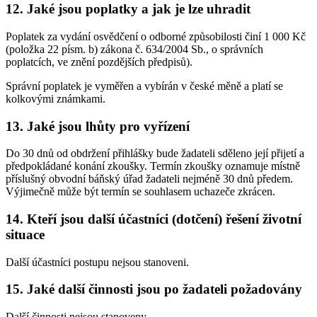
12. Jaké jsou poplatky a jak je lze uhradit
Poplatek za vydání osvědčení o odborné způsobilosti činí 1 000 Kč
(položka 22 písm. b) zákona č. 634/2004 Sb., o správních
poplatcích, ve znění pozdějších předpisů).
Správní poplatek je vyměřen a vybírán v české měně a platí se
kolkovými známkami.
13. Jaké jsou lhůty pro vyřízení
Do 30 dnů od obdržení přihlášky bude žadateli sděleno její přijetí a
předpokládané konání zkoušky. Termín zkoušky oznamuje místně
příslušný obvodní báňský úřad žadateli nejméně 30 dnů předem.
Výjimečně může být termín se souhlasem uchazeče zkrácen.
14. Kteří jsou další účastníci (dotčení) řešení životní
situace
Další účastníci postupu nejsou stanoveni.
15. Jaké další činnosti jsou po žadateli požadovány
Další činnosti nejsou stanoveny.