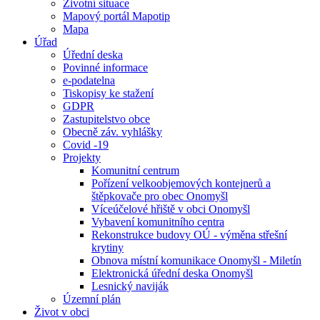
Životní situace
Mapový portál Mapotip
Mapa
Úřad
Úřední deska
Povinné informace
e-podatelna
Tiskopisy ke stažení
GDPR
Zastupitelstvo obce
Obecně záv. vyhlášky
Covid -19
Projekty
Komunitní centrum
Pořízení velkoobjemových kontejnerů a
štěpkovače pro obec Onomyšl
Víceúčelové hřiště v obci Onomyšl
Vybavení komunitního centra
Rekonstrukce budovy OÚ - výměna střešní
krytiny
Obnova místní komunikace Onomyšl - Miletín
Elektronická úřední deska Onomyšl
Lesnický naviják
Územní plán
Život v obci