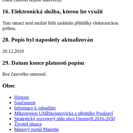
16. Elektronická služba, kterou lze využít
Tuto situaci není možné řešit zasláním přihlášky elektronickou
poštou.
28. Popis byl naposledy aktualizován
20.12.2010
29. Datum konce platnosti popisu
Bez časového omezení.
Obec
Historie
Současnost
Informace k odpadům
Mikroregion Uhlířskojanovicka a středního Posázaví
Strategický rozvojový plán obce Onomyšl 2016-2030
Životní situace
Mapový portál Mapotip