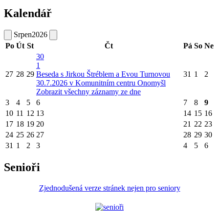
Kalendář
Srpen
2026
Po
Út
St
Čt
Pá
So
Ne
30
1
27
28
29
Beseda s Jirkou Štréblem a Evou Turnovou
31
1
2
30.7.2026 v Komunitním centru Onomyšl
Zobrazit všechny záznamy ze dne
3
4
5
6
7
8
9
10
11
12
13
14
15
16
17
18
19
20
21
22
23
24
25
26
27
28
29
30
31
1
2
3
4
5
6
Senioři
Zjednodušená verze stránek nejen pro seniory