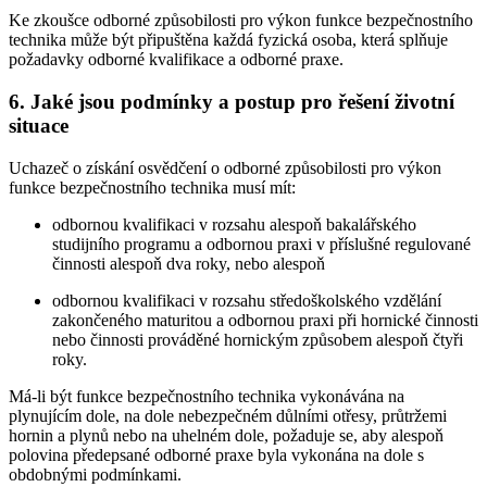
Ke zkoušce odborné způsobilosti pro výkon funkce bezpečnostního
technika může být připuštěna každá fyzická osoba, která splňuje
požadavky odborné kvalifikace a odborné praxe.
6. Jaké jsou podmínky a postup pro řešení životní
situace
Uchazeč o získání osvědčení o odborné způsobilosti pro výkon
funkce bezpečnostního technika musí mít:
odbornou kvalifikaci v rozsahu alespoň bakalářského
studijního programu a odbornou praxi v příslušné regulované
činnosti alespoň dva roky, nebo alespoň
odbornou kvalifikaci v rozsahu středoškolského vzdělání
zakončeného maturitou a odbornou praxi při hornické činnosti
nebo činnosti prováděné hornickým způsobem alespoň čtyři
roky.
Má-li být funkce bezpečnostního technika vykonávána na
plynujícím dole, na dole nebezpečném důlními otřesy, průtržemi
hornin a plynů nebo na uhelném dole, požaduje se, aby alespoň
polovina předepsané odborné praxe byla vykonána na dole s
obdobnými podmínkami.