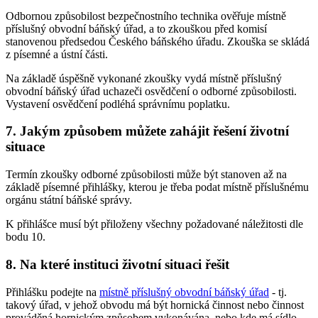
Odbornou způsobilost bezpečnostního technika ověřuje místně
příslušný obvodní báňský úřad, a to zkouškou před komisí
stanovenou předsedou Českého báňského úřadu. Zkouška se skládá
z písemné a ústní části.
Na základě úspěšně vykonané zkoušky vydá místně příslušný
obvodní báňský úřad uchazeči osvědčení o odborné způsobilosti.
Vystavení osvědčení podléhá správnímu poplatku.
7. Jakým způsobem můžete zahájit řešení životní
situace
Termín zkoušky odborné způsobilosti může být stanoven až na
základě písemné přihlášky, kterou je třeba podat místně příslušnému
orgánu státní báňské správy.
K přihlášce musí být přiloženy všechny požadované náležitosti dle
bodu 10.
8. Na které instituci životní situaci řešit
Přihlášku podejte na
místně příslušný obvodní báňský úřad
- tj.
takový úřad, v jehož obvodu má být hornická činnost nebo činnost
prováděná hornickým způsobem vykonávána, nebo kde má sídlo