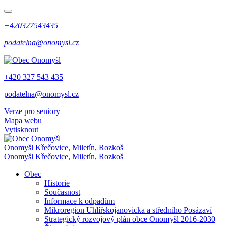
+420327543435
podatelna@onomysl.cz
+420 327 543 435
podatelna@onomysl.cz
Verze pro seniory
Mapa webu
Vytisknout
Onomyšl
Křečovice, Miletín, Rozkoš
Onomyšl
Křečovice, Miletín, Rozkoš
Obec
Historie
Současnost
Informace k odpadům
Mikroregion Uhlířskojanovicka a středního Posázaví
Strategický rozvojový plán obce Onomyšl 2016-2030