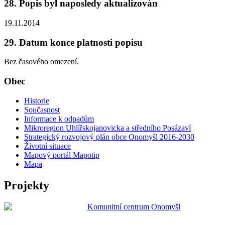
28. Popis byl naposledy aktualizován
19.11.2014
29. Datum konce platnosti popisu
Bez časového omezení.
Obec
Historie
Současnost
Informace k odpadům
Mikroregion Uhlířskojanovicka a středního Posázaví
Strategický rozvojový plán obce Onomyšl 2016-2030
Životní situace
Mapový portál Mapotip
Mapa
Projekty