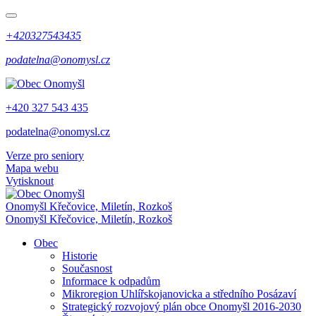
+420327543435
podatelna@onomysl.cz
+420 327 543 435
podatelna@onomysl.cz
Verze pro seniory
Mapa webu
Vytisknout
Onomyšl
Křečovice, Miletín, Rozkoš
Onomyšl
Křečovice, Miletín, Rozkoš
Obec
Historie
Současnost
Informace k odpadům
Mikroregion Uhlířskojanovicka a středního Posázaví
Strategický rozvojový plán obce Onomyšl 2016-2030