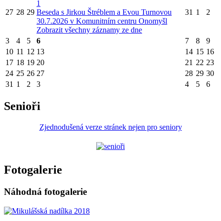
1
27
28
29
Beseda s Jirkou Štréblem a Evou Turnovou
31
1
2
30.7.2026 v Komunitním centru Onomyšl
Zobrazit všechny záznamy ze dne
3
4
5
6
7
8
9
10
11
12
13
14
15
16
17
18
19
20
21
22
23
24
25
26
27
28
29
30
31
1
2
3
4
5
6
Senioři
Zjednodušená verze stránek nejen pro seniory
Fotogalerie
Náhodná fotogalerie