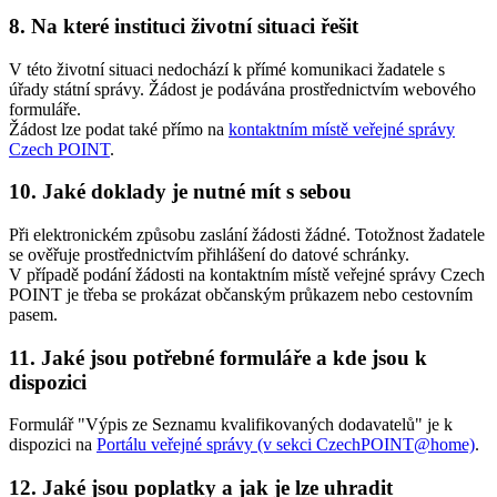
8. Na které instituci životní situaci řešit
V této životní situaci nedochází k přímé komunikaci žadatele s
úřady státní správy. Žádost je podávána prostřednictvím webového
formuláře.
Žádost lze podat také přímo na
kontaktním místě veřejné správy
Czech POINT
.
10. Jaké doklady je nutné mít s sebou
Při elektronickém způsobu zaslání žádosti žádné. Totožnost žadatele
se ověřuje prostřednictvím přihlášení do datové schránky.
V případě podání žádosti na kontaktním místě veřejné správy Czech
POINT je třeba se prokázat občanským průkazem nebo cestovním
pasem.
11. Jaké jsou potřebné formuláře a kde jsou k
dispozici
Formulář "Výpis ze Seznamu kvalifikovaných dodavatelů" je k
dispozici na
Portálu veřejné správy (v sekci CzechPOINT@home)
.
12. Jaké jsou poplatky a jak je lze uhradit