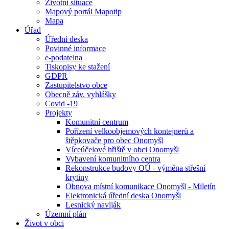
Životní situace
Mapový portál Mapotip
Mapa
Úřad
Úřední deska
Povinné informace
e-podatelna
Tiskopisy ke stažení
GDPR
Zastupitelstvo obce
Obecně záv. vyhlášky
Covid -19
Projekty
Komunitní centrum
Pořízení velkoobjemových kontejnerů a
štěpkovače pro obec Onomyšl
Víceúčelové hřiště v obci Onomyšl
Vybavení komunitního centra
Rekonstrukce budovy OÚ - výměna střešní
krytiny
Obnova místní komunikace Onomyšl - Miletín
Elektronická úřední deska Onomyšl
Lesnický naviják
Územní plán
Život v obci