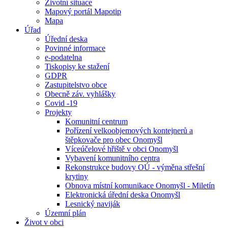
Životní situace
Mapový portál Mapotip
Mapa
Úřad
Úřední deska
Povinné informace
e-podatelna
Tiskopisy ke stažení
GDPR
Zastupitelstvo obce
Obecně záv. vyhlášky
Covid -19
Projekty
Komunitní centrum
Pořízení velkoobjemových kontejnerů a
štěpkovače pro obec Onomyšl
Víceúčelové hřiště v obci Onomyšl
Vybavení komunitního centra
Rekonstrukce budovy OÚ - výměna střešní
krytiny
Obnova místní komunikace Onomyšl - Miletín
Elektronická úřední deska Onomyšl
Lesnický naviják
Územní plán
Život v obci