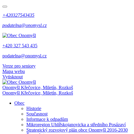
+420327543435
podatelna@onomysl.cz
+420 327 543 435
podatelna@onomysl.cz
Verze pro seniory
Mapa webu
Vytisknout
Onomyšl
Křečovice, Miletín, Rozkoš
Onomyšl
Křečovice, Miletín, Rozkoš
Obec
Historie
Současnost
Informace k odpadům
Mikroregion Uhlířskojanovicka a středního Posázaví
Strategický rozvojový plán obce Onomyšl 2016-2030