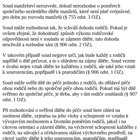
Soud manželství nerozvede, dokud nerozhodne o poměrech
společného nezletilého dítěte manželů, které není plně svéprávné,
pro dobu po rozvodu manželů (§ 755 odst. 3 OZ).
Soud může rozhodnout tak, že schválí dohodu rodičů. Pokud je
ovšem zřejmé, že dohodnutý způsob výkonu rodičovské
odpovědnosti není v souladu se zájmem dítěte, tuto dohodu
neschválí a rozhodne sám (§ 906 odst. 2 OZ).
V takovém případě soud nejprve určí, jak bude každý z rodičů
napříště o dítě pečovat, a to s ohledem na zájmy dítěte. Soud vezme
v úvahu nejen vztah dítěte ke každému z rodičů, ale také jeho vztah
k sourozencům, popřípadě i k prarodičům (§ 906 odst. 1 OZ).
Soud může svěřit dítě do péče jednoho z rodičů, do střídavé péče
obou rodičů nebo do společné péče obou rodičů. Pokud má být dítě
svěřeno do společné péče, je třeba, aby s tím rodiče souhlasili (§ 907
odst. 1 OZ).
Při rozhodování o svěření dítěte do péče soud bere ohled na
osobnost dítěte, zejména na jeho vlohy a schopnosti ve vztahu k
vývojovým možnostem a životním poměrům rodičů, jakož i na
citovou orientaci a zázemí dítěte, na výchovné schopnosti každého z
rodičů, na stávající a očekávanou stálost výchovného prostředí, na
citové vazby dítěte k jeho sourozencům, prarodičům, popřípadě