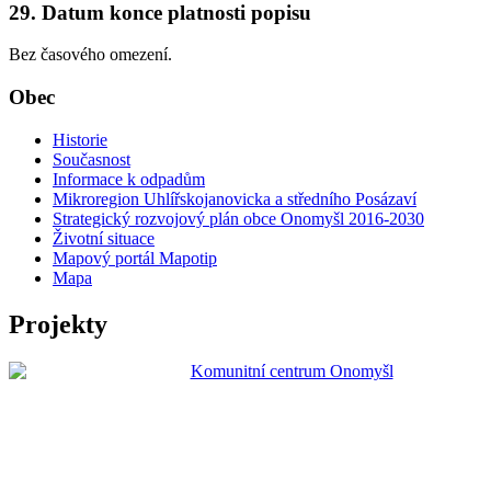
29. Datum konce platnosti popisu
Bez časového omezení.
Obec
Historie
Současnost
Informace k odpadům
Mikroregion Uhlířskojanovicka a středního Posázaví
Strategický rozvojový plán obce Onomyšl 2016-2030
Životní situace
Mapový portál Mapotip
Mapa
Projekty