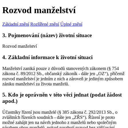
Rozvod manželství
Základní znění
Rozšířené znění
Úplné znění
3. Pojmenování (název) životní situace
Rozvod manželství
4. Základní informace k životní situaci
Manželství zaniká pouze z důvodů stanovených zákonem (§ 754
zákona č. 89/2012 Sb., občanský zákoník - dále jen „OZ“), přičemž
rozvod manželství je jedním z nich a zároveň je jediným způsobem
zániku manželství za života manželů.
5. Kdo je oprávněn v této věci jednat (podat žádost
apod.)
Účastníky řízení jsou manželé (§ 385 zákona č. 292/2013 Sb., o
zvláštních řízeních soudních - dále jen „ZŘS“). Řízení je proto
možné zahájit jen na návrh jednoho z manželů nebo společným
návrhem obou manželů, pokud navrhují rozvod bez zjišťování