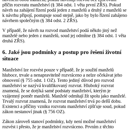
příčin rozvratu manželství (§ 384 odst. 1 věta první ZŘS). Pokud
návrh na zahájení řízení podá jeden z manželů a druhý z manželů se
k návrhu připojí, postupuje soud stejně, jako by bylo řízení zahájeno
návrhem společným (§ 384 odst. 2 ZŘS).
V případě, že návrh na rozvod manželství podá někdo jiný než
manželé nebo jeden z manželů, soud jej odmítne (§ 384 odst. 1 věta
druhá ZŘS).
6. Jaké jsou podmínky a postup pro řešení životní
situace
Manželství lze rozvést pouze v případě, že je soužití manželů
hluboce, trvale a nenapravitelně rozvráceno a nelze očekávat jeho
obnovení (§ 755 odst. 1 OZ). Tento jediný důvod pro rozvod
manželství se nazývá kvalifikovaný rozvrat. Hluboký rozvrat
znamená, že se dotýká samé podstaty manželství, kterým je
vzájemný poměr manželů. Manželé odmítají žít spolu jako manželé.
Trvalý rozvrat znamená, že rozvrat manželství trvá po delší dobu.
Existenci a příčiny vzniku rozvratu manželství zjišťuje soud, pokud
zákon nestanoví jinak (§ 756 OZ).
Zákon zároveň stanoví podmínky, kdy není možné manželství
rozvést i přesto, že je manželství rozvráceno. Prvním z těchto