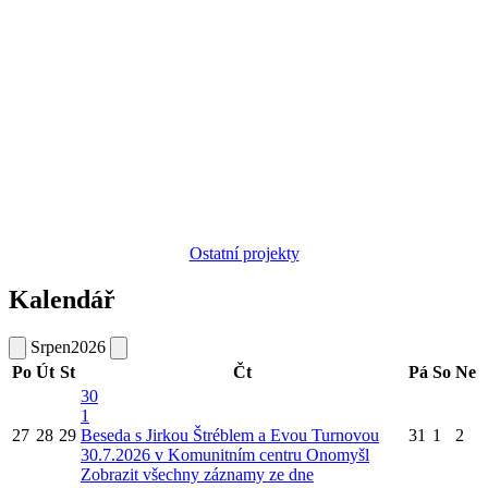
Ostatní projekty
Kalendář
Srpen
2026
Po
Út
St
Čt
Pá
So
Ne
30
1
27
28
29
Beseda s Jirkou Štréblem a Evou Turnovou
31
1
2
30.7.2026 v Komunitním centru Onomyšl
Zobrazit všechny záznamy ze dne