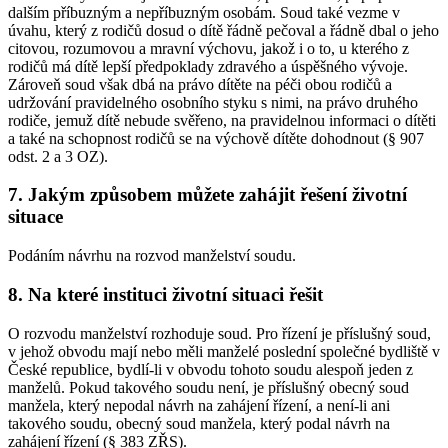
dalším příbuzným a nepříbuzným osobám. Soud také vezme v
úvahu, který z rodičů dosud o dítě řádně pečoval a řádně dbal o jeho
citovou, rozumovou a mravní výchovu, jakož i o to, u kterého z
rodičů má dítě lepší předpoklady zdravého a úspěšného vývoje.
Zároveň soud však dbá na právo dítěte na péči obou rodičů a
udržování pravidelného osobního styku s nimi, na právo druhého
rodiče, jemuž dítě nebude svěřeno, na pravidelnou informaci o dítěti
a také na schopnost rodičů se na výchově dítěte dohodnout (§ 907
odst. 2 a 3 OZ).
7. Jakým způsobem můžete zahájit řešení životní
situace
Podáním návrhu na rozvod manželství soudu.
8. Na které instituci životní situaci řešit
O rozvodu manželství rozhoduje soud. Pro řízení je příslušný soud,
v jehož obvodu mají nebo měli manželé poslední společné bydliště v
České republice, bydlí-li v obvodu tohoto soudu alespoň jeden z
manželů. Pokud takového soudu není, je příslušný obecný soud
manžela, který nepodal návrh na zahájení řízení, a není-li ani
takového soudu, obecný soud manžela, který podal návrh na
zahájení řízení (§ 383 ZŘS).