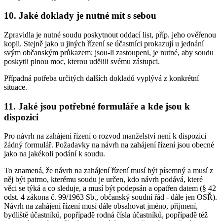
10. Jaké doklady je nutné mít s sebou
Zpravidla je nutné soudu poskytnout oddací list, příp. jeho ověřenou
kopii. Stejně jako u jiných řízení se účastníci prokazují u jednání
svým občanským průkazem; jsou-li zastoupeni, je nutné, aby soudu
poskytli plnou moc, kterou udělili svému zástupci.
Případná potřeba určitých dalších dokladů vyplývá z konkrétní
situace.
11. Jaké jsou potřebné formuláře a kde jsou k
dispozici
Pro návrh na zahájení řízení o rozvod manželství není k dispozici
žádný formulář. Požadavky na návrh na zahájení řízení jsou obecné
jako na jakékoli podání k soudu.
To znamená, že návrh na zahájení řízení musí být písemný a musí z
něj být patrno, kterému soudu je určen, kdo návrh podává, které
věci se týká a co sleduje, a musí být podepsán a opatřen datem (§ 42
odst. 4 zákona č. 99/1963 Sb., občanský soudní řád - dále jen OSŘ).
Návrh na zahájení řízení musí dále obsahovat jméno, příjmení,
bydliště účastníků, popřípadě rodná čísla účastníků, popřípadě též