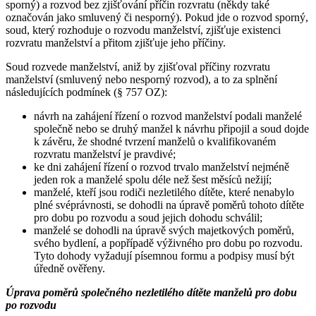
sporný) a rozvod bez zjišťování příčin rozvratu (někdy také
označován jako smluvený či nesporný). Pokud jde o rozvod sporný,
soud, který rozhoduje o rozvodu manželství, zjišťuje existenci
rozvratu manželství a přitom zjišťuje jeho příčiny.
Soud rozvede manželství, aniž by zjišťoval příčiny rozvratu
manželství (smluvený nebo nesporný rozvod), a to za splnění
následujících podmínek (§ 757 OZ):
návrh na zahájení řízení o rozvod manželství podali manželé
společně nebo se druhý manžel k návrhu připojil a soud dojde
k závěru, že shodné tvrzení manželů o kvalifikovaném
rozvratu manželství je pravdivé;
ke dni zahájení řízení o rozvod trvalo manželství nejméně
jeden rok a manželé spolu déle než šest měsíců nežijí;
manželé, kteří jsou rodiči nezletilého dítěte, které nenabylo
plné svéprávnosti, se dohodli na úpravě poměrů tohoto dítěte
pro dobu po rozvodu a soud jejich dohodu schválil;
manželé se dohodli na úpravě svých majetkových poměrů,
svého bydlení, a popřípadě výživného pro dobu po rozvodu.
Tyto dohody vyžadují písemnou formu a podpisy musí být
úředně ověřeny.
Úprava poměrů společného nezletilého dítěte manželů pro dobu
po rozvodu