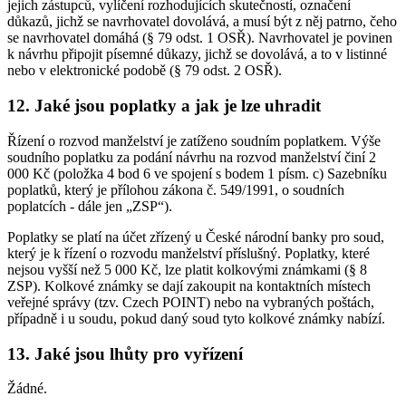
jejich zástupců, vylíčení rozhodujících skutečností, označení
důkazů, jichž se navrhovatel dovolává, a musí být z něj patrno, čeho
se navrhovatel domáhá (§ 79 odst. 1 OSŘ). Navrhovatel je povinen
k návrhu připojit písemné důkazy, jichž se dovolává, a to v listinné
nebo v elektronické podobě (§ 79 odst. 2 OSŘ).
12. Jaké jsou poplatky a jak je lze uhradit
Řízení o rozvod manželství je zatíženo soudním poplatkem. Výše
soudního poplatku za podání návrhu na rozvod manželství činí 2
000 Kč (položka 4 bod 6 ve spojení s bodem 1 písm. c) Sazebníku
poplatků, který je přílohou zákona č. 549/1991, o soudních
poplatcích - dále jen „ZSP“).
Poplatky se platí na účet zřízený u České národní banky pro soud,
který je k řízení o rozvodu manželství příslušný. Poplatky, které
nejsou vyšší než 5 000 Kč, lze platit kolkovými známkami (§ 8
ZSP). Kolkové známky se dají zakoupit na kontaktních místech
veřejné správy (tzv. Czech POINT) nebo na vybraných poštách,
případně i u soudu, pokud daný soud tyto kolkové známky nabízí.
13. Jaké jsou lhůty pro vyřízení
Žádné.