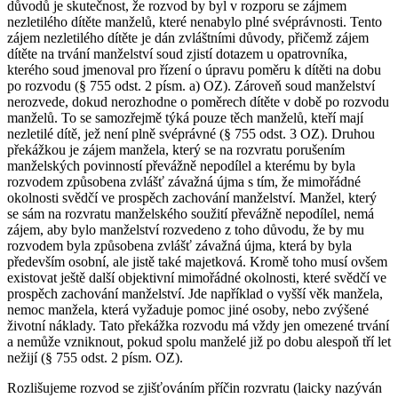
důvodů je skutečnost, že rozvod by byl v rozporu se zájmem
nezletilého dítěte manželů, které nenabylo plné svéprávnosti. Tento
zájem nezletilého dítěte je dán zvláštními důvody, přičemž zájem
dítěte na trvání manželství soud zjistí dotazem u opatrovníka,
kterého soud jmenoval pro řízení o úpravu poměru k dítěti na dobu
po rozvodu (§ 755 odst. 2 písm. a) OZ). Zároveň soud manželství
nerozvede, dokud nerozhodne o poměrech dítěte v době po rozvodu
manželů. To se samozřejmě týká pouze těch manželů, kteří mají
nezletilé dítě, jež není plně svéprávné (§ 755 odst. 3 OZ). Druhou
překážkou je zájem manžela, který se na rozvratu porušením
manželských povinností převážně nepodílel a kterému by byla
rozvodem způsobena zvlášť závažná újma s tím, že mimořádné
okolnosti svědčí ve prospěch zachování manželství. Manžel, který
se sám na rozvratu manželského soužití převážně nepodílel, nemá
zájem, aby bylo manželství rozvedeno z toho důvodu, že by mu
rozvodem byla způsobena zvlášť závažná újma, která by byla
především osobní, ale jistě také majetková. Kromě toho musí ovšem
existovat ještě další objektivní mimořádné okolnosti, které svědčí ve
prospěch zachování manželství. Jde například o vyšší věk manžela,
nemoc manžela, která vyžaduje pomoc jiné osoby, nebo zvýšené
životní náklady. Tato překážka rozvodu má vždy jen omezené trvání
a nemůže vzniknout, pokud spolu manželé již po dobu alespoň tří let
nežijí (§ 755 odst. 2 písm. OZ).
Rozlišujeme rozvod se zjišťováním příčin rozvratu (laicky nazýván