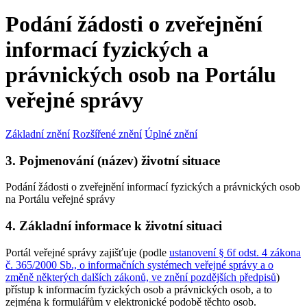
Podání žádosti o zveřejnění
informací fyzických a
právnických osob na Portálu
veřejné správy
Základní znění
Rozšířené znění
Úplné znění
3. Pojmenování (název) životní situace
Podání žádosti o zveřejnění informací fyzických a právnických osob
na Portálu veřejné správy
4. Základní informace k životní situaci
Portál veřejné správy zajišťuje (podle
ustanovení § 6f odst. 4 zákona
č. 365/2000 Sb., o informačních systémech veřejné správy a o
změně některých dalších zákonů, ve znění pozdějších předpisů
)
přístup k informacím fyzických osob a právnických osob, a to
zejména k formulářům v elektronické podobě těchto osob.