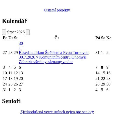
Ostatní projekty
Kalendář
Srpen
2026
Po
Út
St
Čt
Pá
So
Ne
30
1
27
28
29
Beseda s Jirkou Štréblem a Evou Turnovou
31
1
2
30.7.2026 v Komunitním centru Onomyšl
Zobrazit všechny záznamy ze dne
3
4
5
6
7
8
9
10
11
12
13
14
15
16
17
18
19
20
21
22
23
24
25
26
27
28
29
30
31
1
2
3
4
5
6
Senioři
Zjednodušená verze stránek nejen pro seniory