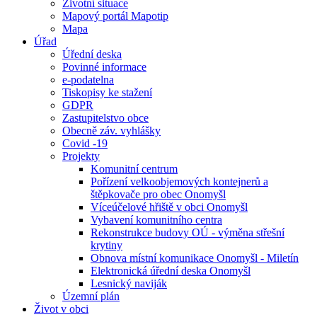
Životní situace
Mapový portál Mapotip
Mapa
Úřad
Úřední deska
Povinné informace
e-podatelna
Tiskopisy ke stažení
GDPR
Zastupitelstvo obce
Obecně záv. vyhlášky
Covid -19
Projekty
Komunitní centrum
Pořízení velkoobjemových kontejnerů a
štěpkovače pro obec Onomyšl
Víceúčelové hřiště v obci Onomyšl
Vybavení komunitního centra
Rekonstrukce budovy OÚ - výměna střešní
krytiny
Obnova místní komunikace Onomyšl - Miletín
Elektronická úřední deska Onomyšl
Lesnický naviják
Územní plán
Život v obci