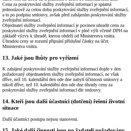
Cena za poskytování služby zveřejnění informací je splatná
jednorázově za celou dobu poskytování služby zveřejnění informací,
a to po podpisu smlouvy, avšak před zahájením poskytování služby
zveřejnění informací.
Objednatel služby zveřejnění informací je povinen uhradit cenu za
poskytování služby zveřejnění informací v plné výši včetně DPH na
základě výzvy k úhradě, kterou obdrží od Ministerstva vnitra.
Úhradou ceny se rozumí připsání příslušné částky na účet
Ministerstva vnitra.
13. Jaké jsou lhůty pro vyřízení
K zahájení poskytování služby zveřejnění informací dojde v den
požadovaný objednatelem služby zveřejnění informací, ne však
dříve, než 10. kalendářní den ode dne nabytí účinnosti smlouvy a
nikoli dříve, než 10. kalendářní den ode dne úhrady ceny za
poskytování služby zveřejnění informací dle smlouvy.
14. Kteří jsou další účastníci (dotčení) řešení životní
situace
Další účastníci postupu nejsou stanoveni.
15. Jaké další činnosti jsou po žadateli požadovány