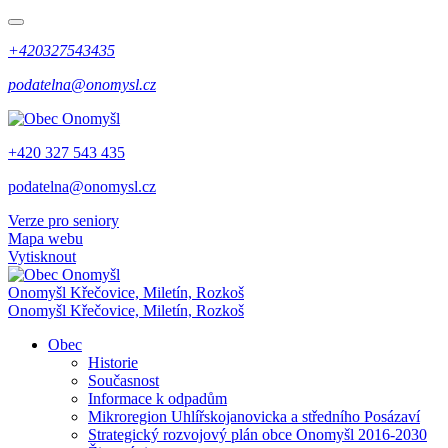
+420327543435
podatelna@onomysl.cz
+420 327 543 435
podatelna@onomysl.cz
Verze pro seniory
Mapa webu
Vytisknout
Onomyšl
Křečovice, Miletín, Rozkoš
Onomyšl
Křečovice, Miletín, Rozkoš
Obec
Historie
Současnost
Informace k odpadům
Mikroregion Uhlířskojanovicka a středního Posázaví
Strategický rozvojový plán obce Onomyšl 2016-2030