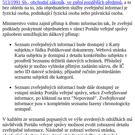
513/1991 Sb., obchodní zákoník, ve znění pozdějších předpisů
, a to
bez ohledu na to, zda objednatelem služby zveřejnění informací je
fyzická osoba, podnikající fyzická osoba nebo právnická osoba.
Ministerstvo vnitra zajistí přístup k těmto informacím tak, že zveřejní
podklady poskytnuté objednatelem v rámci Portálu veřejné správy
způsobem umožňujícím dálkový přístup:
Seznam zveřejněných informací bude dostupný z Karty
subjektu,v řádku Publikované dokumenty. Webová stránka
Karta subjektu je dostupná z detailu konkrétního subjektu v
prostředí Seznamu držitelů datových schránek. Příslušný
subjekt je možno vyhledat přímým zadáním názvu, dle IČ
nebo ID datové schránky, případně ručním prohledáním
seznamu subjektů dle kategorií.
Seznam zveřejněných informací bude dále dostupný ze
vstupní stránky Portálu veřejné správy, sekce Zveřejňované
informace, po kliknutí na text "Nepovinně". Zveřejňované
informace jsou v kompletním seznamu řazeny chronologicky
sestupně.
V každém ze seznamů popsaných ve výše uvedených odrážkách má
návštěvník Portálu veřejné správy možnost zvolit zobrazení detailu
zveřejněné informace. Následně se zobrazí webová stránka,