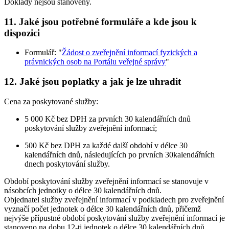
Doklady nejsou stanoveny.
11. Jaké jsou potřebné formuláře a kde jsou k
dispozici
Formulář: "
Žádost o zveřejnění informací fyzických a
právnických osob na Portálu veřejné správy
"
12. Jaké jsou poplatky a jak je lze uhradit
Cena za poskytované služby:
5 000 Kč bez DPH za prvních 30 kalendářních dnů
poskytování služby zveřejnění informací;
500 Kč bez DPH za každé další období v délce 30
kalendářních dnů, následujících po prvních 30kalendářních
dnech poskytování služby.
Období poskytování služby zveřejnění informací se stanovuje v
násobcích jednotky o délce 30 kalendářních dnů.
Objednatel služby zveřejnění informací v podkladech pro zveřejnění
vyznačí počet jednotek o délce 30 kalendářních dnů, přičemž
nejvýše přípustné období poskytování služby zveřejnění informací je
stanoveno na dobu 12-ti jednotek o délce 30 kalendářních dnů.