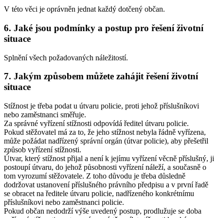
V této věci je oprávněn jednat každý dotčený občan.
6. Jaké jsou podmínky a postup pro řešení životní
situace
Splnění všech požadovaných náležitostí.
7. Jakým způsobem můžete zahájit řešení životní
situace
Stížnost je třeba podat u útvaru policie, proti jehož příslušníkovi
nebo zaměstnanci směřuje.
Za správné vyřízení stížnosti odpovídá ředitel útvaru policie.
Pokud stěžovatel má za to, že jeho stížnost nebyla řádně vyřízena,
může požádat nadřízený správní orgán (útvar policie), aby přešetřil
způsob vyřízení stížnosti.
Útvar, který stížnost přijal a není k jejímu vyřízení věcně příslušný, ji
postoupí útvaru, do jehož působnosti vyřízení náleží, a současně o
tom vyrozumí stěžovatele. Z toho důvodu je třeba důsledně
dodržovat ustanovení příslušného právního předpisu a v první řadě
se obracet na ředitele útvaru policie, nadřízeného konkrétnímu
příslušníkovi nebo zaměstnanci policie.
Pokud občan nedodrží výše uvedený postup, prodlužuje se doba