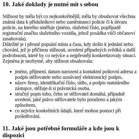
10. Jaké doklady je nutné mít s sebou
Stížnost by měla být co nejkonkrétnější; měla by obsahovat všechna
známá data k příslušníkovi nebo zaměstnanci policie či k útvaru
policie, na kterého směřuje (jméno, služební číslo, popřípadě
registrační značku služebního vozidla, jehož posádka vůči občanovi
zasahovala).
Důležité je i přesné popsání místa a času, kdy došlo k jednání nebo
chování, jež je příčinou stížnosti, uvedení případných svědků a další
podrobnosti, které by co nejvíce a nejpřesněji konkretizovaly situaci.
Zejména je nezbytné, aby stížnost obsahovala:
jméno, příjmení, datum narození a kontaktní poštovní adresu a
podpis stěžovatele nebo uznávaný elektronický podpis,
název firmy, identifikační číslo, sídlo, a podpis statutárního
zástupce, stěžuje-li si právnická osoba,
stručný popis toho, čeho se stěžovatel domáhá, případně
uvedení, jaké právo stěžovatele bylo porušeno a jakým
způsobem,
co nejvíce konkrétních údajů, které mohou pomoci při
prošetřování.
11. Jaké jsou potřebné formuláře a kde jsou k
dispozici