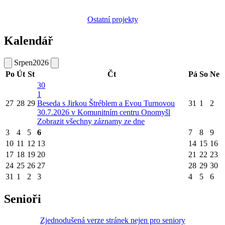
Ostatní projekty
Kalendář
Srpen
2026
Po
Út
St
Čt
Pá
So
Ne
30
1
27
28
29
Beseda s Jirkou Štréblem a Evou Turnovou
31
1
2
30.7.2026 v Komunitním centru Onomyšl
Zobrazit všechny záznamy ze dne
3
4
5
6
7
8
9
10
11
12
13
14
15
16
17
18
19
20
21
22
23
24
25
26
27
28
29
30
31
1
2
3
4
5
6
Senioři
Zjednodušená verze stránek nejen pro seniory