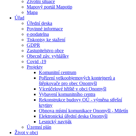
Životní situace
Mapový portál Mapotip
Mapa
Úřad
Úřední deska
Povinné informace
e-podatelna
Tiskopisy ke stažení
GDPR
Zastupitelstvo obce
Obecně záv. vyhlášky
Covid -19
Projekty
Komunitní centrum
Pořízení velkoobjemových kontejnerů a
štěpkovače pro obec Onomyšl
Víceúčelové hřiště v obci Onomyšl
Vybavení komunitního centra
Rekonstrukce budovy OÚ - výměna střešní
krytiny
Obnova místní komunikace Onomyšl - Miletín
Elektronická úřední deska Onomyšl
Lesnický naviják
Územní plán
Život v obci