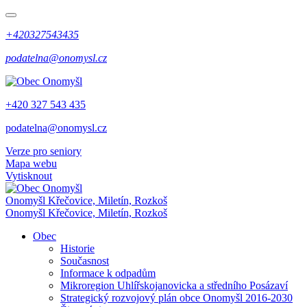
+420327543435
podatelna@onomysl.cz
+420 327 543 435
podatelna@onomysl.cz
Verze pro seniory
Mapa webu
Vytisknout
Onomyšl
Křečovice, Miletín, Rozkoš
Onomyšl
Křečovice, Miletín, Rozkoš
Obec
Historie
Současnost
Informace k odpadům
Mikroregion Uhlířskojanovicka a středního Posázaví
Strategický rozvojový plán obce Onomyšl 2016-2030