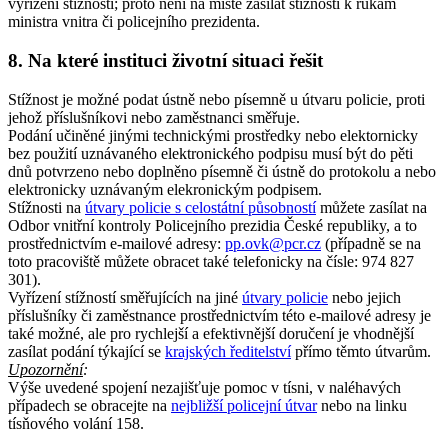
vyřízení stížnosti; proto není na místě zasílat stížnosti k rukám
ministra vnitra či policejního prezidenta.
8. Na které instituci životní situaci řešit
Stížnost je možné podat ústně nebo písemně u útvaru policie, proti
jehož příslušníkovi nebo zaměstnanci směřuje.
Podání učiněné jinými technickými prostředky nebo elektornicky
bez použití uznávaného elektronického podpisu musí být do pěti
dnů potvrzeno nebo doplněno písemně či ústně do protokolu a nebo
elektronicky uznávaným elekronickým podpisem.
Stížnosti na
útvary policie s celostátní působností
můžete zasílat na
Odbor vnitřní kontroly Policejního prezidia České republiky, a to
prostřednictvím e-mailové adresy:
pp.ovk@pcr.cz
(případně se na
toto pracoviště můžete obracet také telefonicky na čísle: 974 827
301).
Vyřízení stížností směřujících na jiné
útvary policie
nebo jejich
příslušníky či zaměstnance prostřednictvím této e-mailové adresy je
také možné, ale pro rychlejší a efektivnější doručení je vhodnější
zasílat podání týkající se
krajských ředitelství
přímo těmto útvarům.
Upozornění
:
Výše uvedené spojení nezajišťuje pomoc v tísni, v naléhavých
případech se obracejte na
nejbližší policejní útvar
nebo na linku
tísňového volání 158.