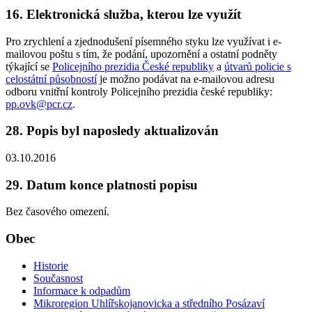
16. Elektronická služba, kterou lze využít
Pro zrychlení a zjednodušení písemného styku lze využívat i e-
mailovou poštu s tím, že podání, upozornění a ostatní podněty
týkající se
Policejního prezidia České republiky
a
útvarů policie s
celostátní působností
je možno podávat na e-mailovou adresu
odboru vnitřní kontroly Policejního prezidia české republiky:
pp.ovk@pcr.cz
.
28. Popis byl naposledy aktualizován
03.10.2016
29. Datum konce platnosti popisu
Bez časového omezení.
Obec
Historie
Současnost
Informace k odpadům
Mikroregion Uhlířskojanovicka a středního Posázaví