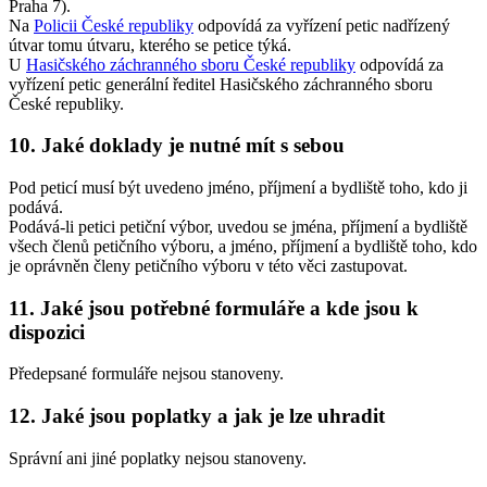
Praha 7).
Na
Policii České republiky
odpovídá za vyřízení petic nadřízený
útvar tomu útvaru, kterého se petice týká.
U
Hasičského záchranného sboru České republiky
odpovídá za
vyřízení petic generální ředitel Hasičského záchranného sboru
České republiky.
10. Jaké doklady je nutné mít s sebou
Pod peticí musí být uvedeno jméno, příjmení a bydliště toho, kdo ji
podává.
Podává-li petici petiční výbor, uvedou se jména, příjmení a bydliště
všech členů petičního výboru, a jméno, příjmení a bydliště toho, kdo
je oprávněn členy petičního výboru v této věci zastupovat.
11. Jaké jsou potřebné formuláře a kde jsou k
dispozici
Předepsané formuláře nejsou stanoveny.
12. Jaké jsou poplatky a jak je lze uhradit
Správní ani jiné poplatky nejsou stanoveny.