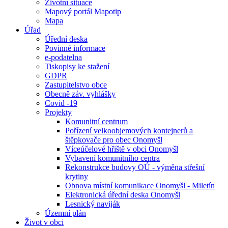
Životní situace
Mapový portál Mapotip
Mapa
Úřad
Úřední deska
Povinné informace
e-podatelna
Tiskopisy ke stažení
GDPR
Zastupitelstvo obce
Obecně záv. vyhlášky
Covid -19
Projekty
Komunitní centrum
Pořízení velkoobjemových kontejnerů a
štěpkovače pro obec Onomyšl
Víceúčelové hřiště v obci Onomyšl
Vybavení komunitního centra
Rekonstrukce budovy OÚ - výměna střešní
krytiny
Obnova místní komunikace Onomyšl - Miletín
Elektronická úřední deska Onomyšl
Lesnický naviják
Územní plán
Život v obci