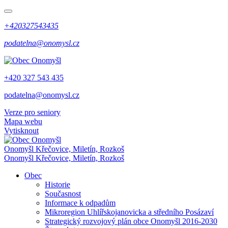
+420327543435
podatelna@onomysl.cz
+420 327 543 435
podatelna@onomysl.cz
Verze pro seniory
Mapa webu
Vytisknout
Onomyšl
Křečovice, Miletín, Rozkoš
Onomyšl
Křečovice, Miletín, Rozkoš
Obec
Historie
Současnost
Informace k odpadům
Mikroregion Uhlířskojanovicka a středního Posázaví
Strategický rozvojový plán obce Onomyšl 2016-2030