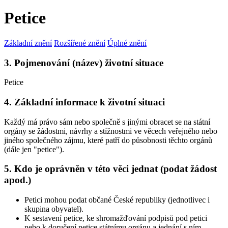
Petice
Základní znění
Rozšířené znění
Úplné znění
3. Pojmenování (název) životní situace
Petice
4. Základní informace k životní situaci
Každý má právo sám nebo společně s jinými obracet se na státní
orgány se žádostmi, návrhy a stížnostmi ve věcech veřejného nebo
jiného společného zájmu, které patří do působnosti těchto orgánů
(dále jen "petice").
5. Kdo je oprávněn v této věci jednat (podat žádost
apod.)
Petici mohou podat občané České republiky (jednotlivec i
skupina obyvatel).
K sestavení petice, ke shromažďování podpisů pod petici
nebo k doručení petice státnímu orgánu a jednání s ním