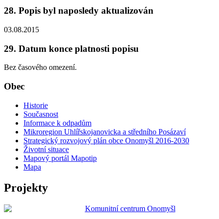
28. Popis byl naposledy aktualizován
03.08.2015
29. Datum konce platnosti popisu
Bez časového omezení.
Obec
Historie
Současnost
Informace k odpadům
Mikroregion Uhlířskojanovicka a středního Posázaví
Strategický rozvojový plán obce Onomyšl 2016-2030
Životní situace
Mapový portál Mapotip
Mapa
Projekty