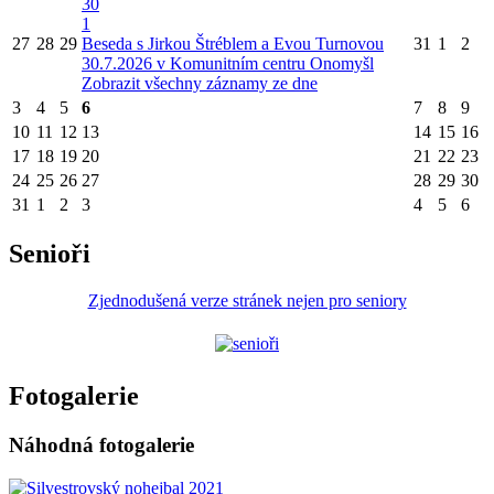
30
1
27
28
29
Beseda s Jirkou Štréblem a Evou Turnovou
31
1
2
30.7.2026 v Komunitním centru Onomyšl
Zobrazit všechny záznamy ze dne
3
4
5
6
7
8
9
10
11
12
13
14
15
16
17
18
19
20
21
22
23
24
25
26
27
28
29
30
31
1
2
3
4
5
6
Senioři
Zjednodušená verze stránek nejen pro seniory
Fotogalerie
Náhodná fotogalerie