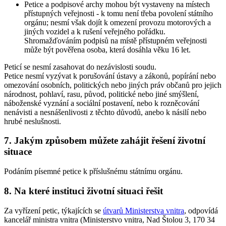
Petice a podpisové archy mohou být vystaveny na místech
přístupných veřejnosti - k tomu není třeba povolení státního
orgánu; nesmí však dojít k omezení provozu motorových a
jiných vozidel a k rušení veřejného pořádku.
Shromažďováním podpisů na místě přístupném veřejnosti
může být pověřena osoba, která dosáhla věku 16 let.
Peticí se nesmí zasahovat do nezávislosti soudu.
Petice nesmí vyzývat k porušování ústavy a zákonů, popírání nebo
omezování osobních, politických nebo jiných práv občanů pro jejich
národnost, pohlaví, rasu, původ, politické nebo jiné smýšlení,
náboženské vyznání a sociální postavení, nebo k rozněcování
nenávisti a nesnášenlivosti z těchto důvodů, anebo k násilí nebo
hrubé neslušnosti.
7. Jakým způsobem můžete zahájit řešení životní
situace
Podáním písemné petice k příslušnému státnímu orgánu.
8. Na které instituci životní situaci řešit
Za vyřízení petic, týkajících se
útvarů Ministerstva vnitra
, odpovídá
kancelář ministra vnitra (Ministerstvo vnitra, Nad Štolou 3, 170 34