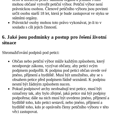
mohou občané vytvořit petiční výbor. Petiční výbor není
právnickou osobou. Členové petičního výboru jsou povinni
určit osobu starší 18 let, která je bude zastupovat ve styku se
státními orgány.
Právnické osoby mohou toto právo vykonávat, je-li to v
souladu s cíli jejich činností.
6. Jaké jsou podmínky a postup pro řešení životní
situace
Shromažďování podpisů pod petici:
Občan nebo petiční výbor může každým způsobem, který
neodporuje zákonu, vyzývat občany, aby petici svým
podpisem podpořili. K podpisu pod petici občan uvede své
jméno, příjmení a bydliště. Musí být umožněno, aby se s
obsahem petice před podpisem řádně seznámil. K podpisu
nesmí být žádným způsobem nucen.
Pokud podpisové archy neobsahují text petice, musí být
označeny tak, aby bylo zřejmé, jaká petice má být podpisy
podpořena; dále na nich musí být uvedeno jméno, příjmení a
bydliště toho, kdo petici sestavil, nebo jméno, příjmení a
bydliště toho, kdo je oprávněn členy petičního výboru v této
věci zastupovat.