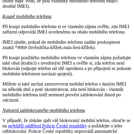
osoby např. tvrdí, že jsou vlastníky mobilního telefonu mající
shodné IMEI).
Koupě mobilního telefonu
Při koupi mobilního telefonu si ve vlastním zájmu ověřte, zda IMEI
zařízení odpovídá IMEI uvedenému na obalu mobilního telefonu.
IMEI zjistíte, pokud do mobilního telefonu zadáte posloupnost
znaků *#06# (hvězdička-křížek-nula-šest-křížek).
Při koupi použitého mobilního telefonu ve vlastním zájmu požadujte
také obal (krabici) s uvedeným IMEI a ověřte si, zda telefon není
blokován (odpojte telefon od sítě operátora a po připojení se pokuste
mobilním telefonem navázat spojení).
Můžete si také nechat zarezervovat mobilní telefon s daným IMEI
na několik dnů a poté zkontrolovat, zda není blokován - vlastník
mobilního telefonu totiž nemusel provést zablokování ihned po
odcizení.
Nalezení zablokovaného mobilního telefonu
V případě, že získáte zpět váš blokovaný mobilní telefon, obraťte se
na
nejbližší oddělení Policie České republiky
a požádejte o jeho
odblokování. Policie České republiky neprovádí automatické