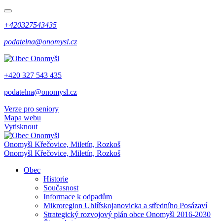
+420327543435
podatelna@onomysl.cz
+420 327 543 435
podatelna@onomysl.cz
Verze pro seniory
Mapa webu
Vytisknout
Onomyšl
Křečovice, Miletín, Rozkoš
Onomyšl
Křečovice, Miletín, Rozkoš
Obec
Historie
Současnost
Informace k odpadům
Mikroregion Uhlířskojanovicka a středního Posázaví
Strategický rozvojový plán obce Onomyšl 2016-2030