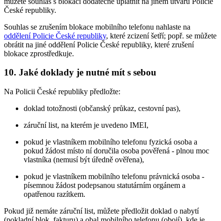
můžete souhlas s blokací dodatečně uplatnit na jiném útvaru Policie
České republiky.
Souhlas se zrušením blokace mobilního telefonu nahlaste na
oddělení Policie České republiky
, které zcizení šetří; popř. se můžete
obrátit na jiné oddělení Policie České republiky, které zrušení
blokace zprostředkuje.
10. Jaké doklady je nutné mít s sebou
Na Policii České republiky předložte:
doklad totožnosti (občanský průkaz, cestovní pas),
záruční list, na kterém je uvedeno IMEI,
pokud je vlastníkem mobilního telefonu fyzická osoba a
pokud žádost místo ní doručila osoba pověřená - plnou moc
vlastníka (nemusí být úředně ověřena),
pokud je vlastníkem mobilního telefonu právnická osoba -
písemnou žádost podepsanou statutárním orgánem a
opatřenou razítkem.
Pokud již nemáte záruční list, můžete předložit doklad o nabytí
(pokladní blok, fakturu) a obal mobilního telefonu (obojí), kde je