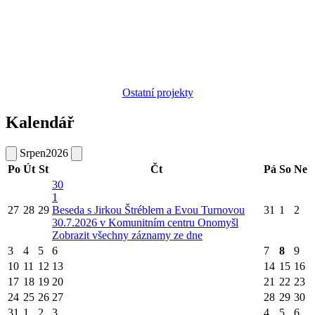
Ostatní projekty
Kalendář
Srpen
2026
Po
Út
St
Čt
Pá
So
Ne
30
1
27
28
29
Beseda s Jirkou Štréblem a Evou Turnovou
31
1
2
30.7.2026 v Komunitním centru Onomyšl
Zobrazit všechny záznamy ze dne
3
4
5
6
7
8
9
10
11
12
13
14
15
16
17
18
19
20
21
22
23
24
25
26
27
28
29
30
31
1
2
3
4
5
6