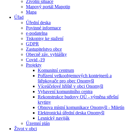
Životní situace
Mapový portál Mapotip
Mapa
Úřad
Úřední deska
Povinné informace
e-podatelna
Tiskopisy ke stažení
GDPR
Zastupitelstvo obce
Obecně záv. vyhlášky
Covid -19
Projekty
Komunitní centrum
Pořízení velkoobjemových kontejnerů a
štěpkovače pro obec Onomyšl
Víceúčelové hřiště v obci Onomyšl
Vybavení komunitního centra
Rekonstrukce budovy OÚ - výměna střešní
krytiny
Obnova místní komunikace Onomyšl - Miletín
Elektronická úřední deska Onomyšl
Lesnický naviják
Územní plán
Život v obci