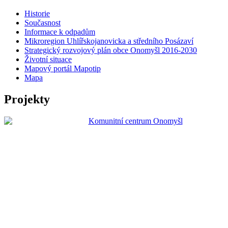
Historie
Současnost
Informace k odpadům
Mikroregion Uhlířskojanovicka a středního Posázaví
Strategický rozvojový plán obce Onomyšl 2016-2030
Životní situace
Mapový portál Mapotip
Mapa
Projekty