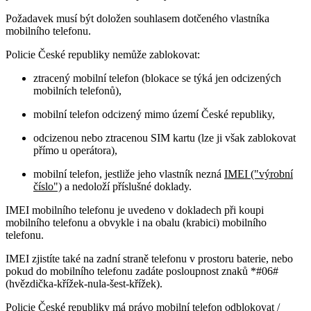
Požadavek musí být doložen souhlasem dotčeného vlastníka
mobilního telefonu.
Policie České republiky nemůže zablokovat:
ztracený mobilní telefon (blokace se týká jen odcizených
mobilních telefonů),
mobilní telefon odcizený mimo území České republiky,
odcizenou nebo ztracenou SIM kartu (lze ji však zablokovat
přímo u operátora),
mobilní telefon, jestliže jeho vlastník nezná
IMEI ("výrobní
číslo")
a nedoloží příslušné doklady.
IMEI mobilního telefonu je uvedeno v dokladech při koupi
mobilního telefonu a obvykle i na obalu (krabici) mobilního
telefonu.
IMEI zjistíte také na zadní straně telefonu v prostoru baterie, nebo
pokud do mobilního telefonu zadáte posloupnost znaků *#06#
(hvězdička-křížek-nula-šest-křížek).
Policie České republiky má právo mobilní telefon odblokovat /