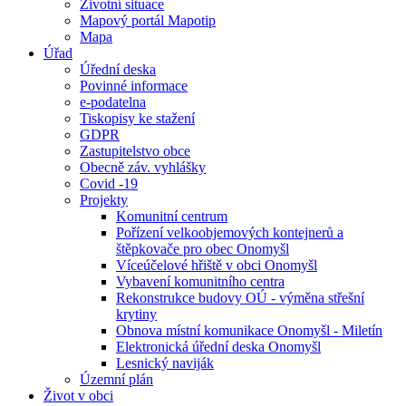
Životní situace
Mapový portál Mapotip
Mapa
Úřad
Úřední deska
Povinné informace
e-podatelna
Tiskopisy ke stažení
GDPR
Zastupitelstvo obce
Obecně záv. vyhlášky
Covid -19
Projekty
Komunitní centrum
Pořízení velkoobjemových kontejnerů a
štěpkovače pro obec Onomyšl
Víceúčelové hřiště v obci Onomyšl
Vybavení komunitního centra
Rekonstrukce budovy OÚ - výměna střešní
krytiny
Obnova místní komunikace Onomyšl - Miletín
Elektronická úřední deska Onomyšl
Lesnický naviják
Územní plán
Život v obci