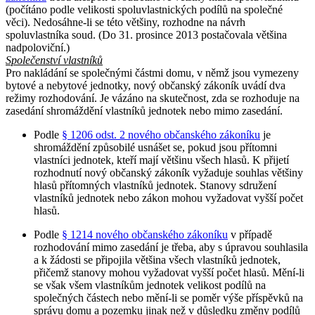
(počítáno podle velikosti spoluvlastnických podílů na společné
věci). Nedosáhne-li se této většiny, rozhodne na návrh
spoluvlastníka soud. (Do 31. prosince 2013 postačovala většina
nadpoloviční.)
Společenství vlastníků
Pro nakládání se společnými částmi domu, v němž jsou vymezeny
bytové a nebytové jednotky, nový občanský zákoník uvádí dva
režimy rozhodování. Je vázáno na skutečnost, zda se rozhoduje na
zasedání shromáždění vlastníků jednotek nebo mimo zasedání.
Podle
§ 1206 odst. 2 nového občanského zákoníku
je
shromáždění způsobilé usnášet se, pokud jsou přítomni
vlastníci jednotek, kteří mají většinu všech hlasů. K přijetí
rozhodnutí nový občanský zákoník vyžaduje souhlas většiny
hlasů přítomných vlastníků jednotek. Stanovy sdružení
vlastníků jednotek nebo zákon mohou vyžadovat vyšší počet
hlasů.
Podle
§ 1214 nového občanského zákoníku
v případě
rozhodování mimo zasedání je třeba, aby s úpravou souhlasila
a k žádosti se připojila většina všech vlastníků jednotek,
přičemž stanovy mohou vyžadovat vyšší počet hlasů. Mění-li
se však všem vlastníkům jednotek velikost podílů na
společných částech nebo mění-li se poměr výše příspěvků na
správu domu a pozemku jinak než v důsledku změny podílů