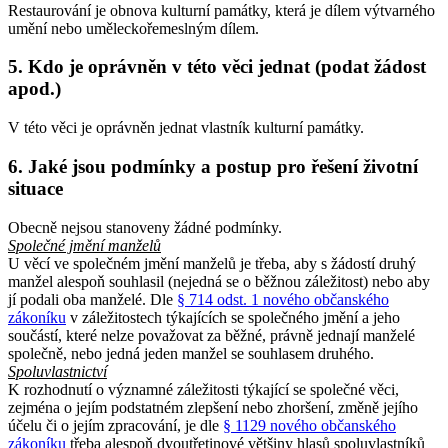
Restaurování je obnova kulturní památky, která je dílem výtvarného
umění nebo uměleckořemeslným dílem.
5. Kdo je oprávněn v této věci jednat (podat žádost
apod.)
V této věci je oprávněn jednat vlastník kulturní památky.
6. Jaké jsou podmínky a postup pro řešení životní
situace
Obecně nejsou stanoveny žádné podmínky.
Společné jmění manželů
U věcí ve společném jmění manželů je třeba, aby s žádostí druhý
manžel alespoň souhlasil (nejedná se o běžnou záležitost) nebo aby
jí podali oba manželé. Dle
§ 714 odst. 1 nového občanského
zákoníku
v záležitostech týkajících se společného jmění a jeho
součástí, které nelze považovat za běžné, právně jednají manželé
společně, nebo jedná jeden manžel se souhlasem druhého.
Spoluvlastnictví
K rozhodnutí o významné záležitosti týkající se společné věci,
zejména o jejím podstatném zlepšení nebo zhoršení, změně jejího
účelu či o jejím zpracování, je dle
§ 1129 nového občanského
zákoníku
třeba alespoň dvoutřetinové většiny hlasů spoluvlastníků