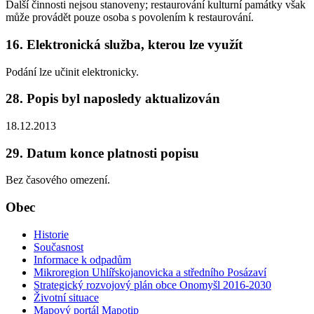
Další činnosti nejsou stanoveny; restaurování kulturní památky však
může provádět pouze osoba s povolením k restaurování.
16. Elektronická služba, kterou lze využít
Podání lze učinit elektronicky.
28. Popis byl naposledy aktualizován
18.12.2013
29. Datum konce platnosti popisu
Bez časového omezení.
Obec
Historie
Současnost
Informace k odpadům
Mikroregion Uhlířskojanovicka a středního Posázaví
Strategický rozvojový plán obce Onomyšl 2016-2030
Životní situace
Mapový portál Mapotip