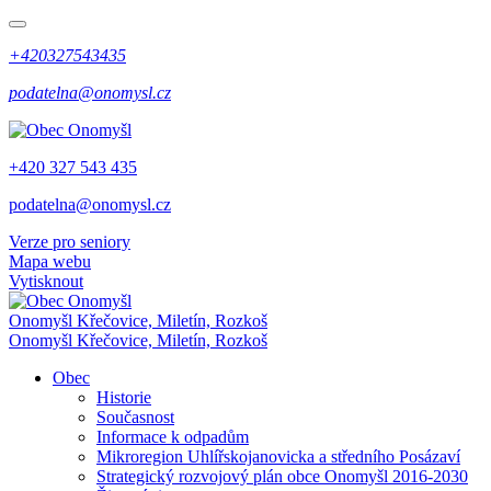
+420327543435
podatelna@onomysl.cz
+420 327 543 435
podatelna@onomysl.cz
Verze pro seniory
Mapa webu
Vytisknout
Onomyšl
Křečovice, Miletín, Rozkoš
Onomyšl
Křečovice, Miletín, Rozkoš
Obec
Historie
Současnost
Informace k odpadům
Mikroregion Uhlířskojanovicka a středního Posázaví
Strategický rozvojový plán obce Onomyšl 2016-2030