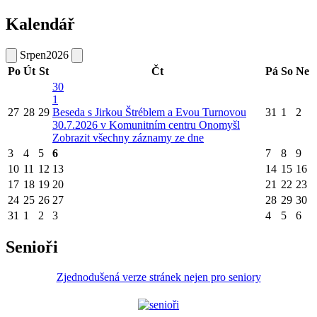
Kalendář
Srpen
2026
Po
Út
St
Čt
Pá
So
Ne
30
1
27
28
29
Beseda s Jirkou Štréblem a Evou Turnovou
31
1
2
30.7.2026 v Komunitním centru Onomyšl
Zobrazit všechny záznamy ze dne
3
4
5
6
7
8
9
10
11
12
13
14
15
16
17
18
19
20
21
22
23
24
25
26
27
28
29
30
31
1
2
3
4
5
6
Senioři
Zjednodušená verze stránek nejen pro seniory