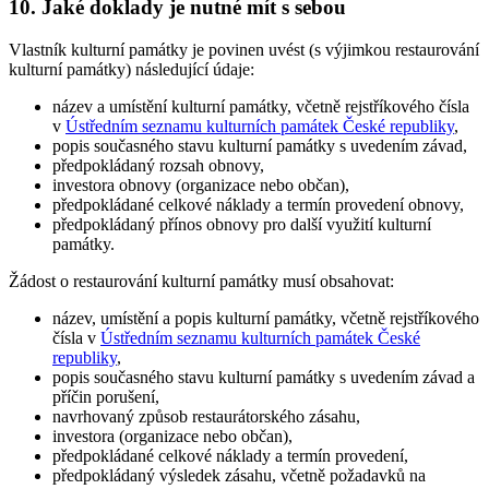
10. Jaké doklady je nutné mít s sebou
Vlastník kulturní památky je povinen uvést (s výjimkou restaurování
kulturní památky) následující údaje:
název a umístění kulturní památky, včetně rejstříkového čísla
v
Ústředním seznamu kulturních památek České republiky
,
popis současného stavu kulturní památky s uvedením závad,
předpokládaný rozsah obnovy,
investora obnovy (organizace nebo občan),
předpokládané celkové náklady a termín provedení obnovy,
předpokládaný přínos obnovy pro další využití kulturní
památky.
Žádost o restaurování kulturní památky musí obsahovat:
název, umístění a popis kulturní památky, včetně rejstříkového
čísla v
Ústředním seznamu kulturních památek České
republiky
,
popis současného stavu kulturní památky s uvedením závad a
příčin porušení,
navrhovaný způsob restaurátorského zásahu,
investora (organizace nebo občan),
předpokládané celkové náklady a termín provedení,
předpokládaný výsledek zásahu, včetně požadavků na