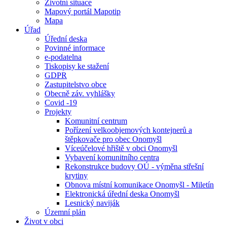
Životní situace
Mapový portál Mapotip
Mapa
Úřad
Úřední deska
Povinné informace
e-podatelna
Tiskopisy ke stažení
GDPR
Zastupitelstvo obce
Obecně záv. vyhlášky
Covid -19
Projekty
Komunitní centrum
Pořízení velkoobjemových kontejnerů a
štěpkovače pro obec Onomyšl
Víceúčelové hřiště v obci Onomyšl
Vybavení komunitního centra
Rekonstrukce budovy OÚ - výměna střešní
krytiny
Obnova místní komunikace Onomyšl - Miletín
Elektronická úřední deska Onomyšl
Lesnický naviják
Územní plán
Život v obci