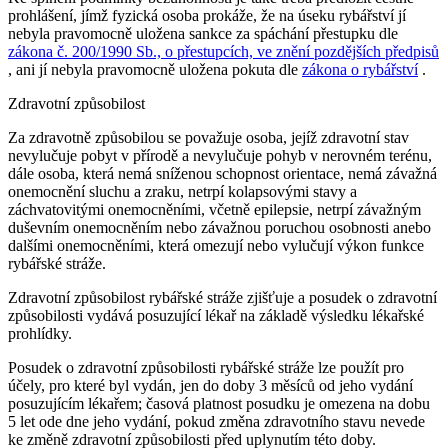
prohlášení, jímž fyzická osoba prokáže, že na úseku rybářství jí
nebyla pravomocně uložena sankce za spáchání přestupku dle
zákona č. 200/1990 Sb., o přestupcích, ve znění pozdějších předpisů
, ani jí nebyla pravomocně uložena pokuta dle
zákona o rybářství
.
Zdravotní způsobilost
Za zdravotně způsobilou se považuje osoba, jejíž zdravotní stav
nevylučuje pobyt v přírodě a nevylučuje pohyb v nerovném terénu,
dále osoba, která nemá sníženou schopnost orientace, nemá závažná
onemocnění sluchu a zraku, netrpí kolapsovými stavy a
záchvatovitými onemocněními, včetně epilepsie, netrpí závažným
duševním onemocněním nebo závažnou poruchou osobnosti anebo
dalšími onemocněními, která omezují nebo vylučují výkon funkce
rybářské stráže.
Zdravotní způsobilost rybářské stráže zjišťuje a posudek o zdravotní
způsobilosti vydává posuzující lékař na základě výsledku lékařské
prohlídky.
Posudek o zdravotní způsobilosti rybářské stráže lze použít pro
účely, pro které byl vydán, jen do doby 3 měsíců od jeho vydání
posuzujícím lékařem; časová platnost posudku je omezena na dobu
5 let ode dne jeho vydání, pokud změna zdravotního stavu nevede
ke změně zdravotní způsobilosti před uplynutím této doby.