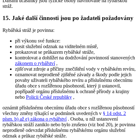
Dalšími účastníky jsou fyzické osoby navrhované na rybářskou
stráž.
15. Jaké další činnosti jsou po žadateli požadovány
Rybářská stráž je povinna:
při výkonu své funkce:
nosit služební odznak na viditelném místě,
prokazovat se průkazem rybářské stráže,
kontrolovat a dohlížet na dodržování povinností stanovených
zákonem o rybářství
,
zjišťovat zdroje a příčiny znečištění vody v rybářském revíru,
oznamovat neprodleně zjištěné závady a škody podle jejich
povahy uživateli rybářského revíru a příslušnému obecnímu
úřadu obce s rozšířenou působností, který ji ustanovil,
popřípadě orgánu příslušnému k ochraně přírody a krajiny
nebo
Policii České republiky
,
oznámit příslušnému obecnímu úřadu obce s rozšířenou působností
všechny změny týkající se podmínek uvedených v
§ 14 odst. 2
písm. b) až e) zákona o rybářství
. Osoba, u níž ustanovení
rybářskou stráží zaniklo nebo bylo zrušeno (viz bod 20), je povinna
neprodleně odevzdat příslušnému rybářskému orgánu služební
odznak a průkaz rybářské stráže.