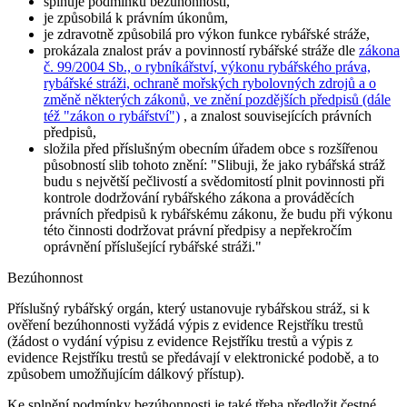
splňuje podmínku bezúhonnosti,
je způsobilá k právním úkonům,
je zdravotně způsobilá pro výkon funkce rybářské stráže,
prokázala znalost práv a povinností rybářské stráže dle
zákona
č. 99/2004 Sb., o rybníkářství, výkonu rybářského práva,
rybářské stráži, ochraně mořských rybolovných zdrojů a o
změně některých zákonů, ve znění pozdějších předpisů (dále
též "zákon o rybářství")
, a znalost souvisejících právních
předpisů,
složila před příslušným obecním úřadem obce s rozšířenou
působností slib tohoto znění:
"Slibuji, že jako rybářská stráž
budu s největší pečlivostí a svědomitostí plnit povinnosti při
kontrole dodržování rybářského zákona a prováděcích
právních předpisů k rybářskému zákonu, že budu při výkonu
této činnosti dodržovat právní předpisy a nepřekročím
oprávnění příslušející rybářské stráži."
Bezúhonnost
Příslušný rybářský orgán, který ustanovuje rybářskou stráž, si k
ověření bezúhonnosti vyžádá výpis z evidence Rejstříku trestů
(žádost o vydání výpisu z evidence Rejstříku trestů a výpis z
evidence Rejstříku trestů se předávají v elektronické podobě, a to
způsobem umožňujícím dálkový přístup).
Ke splnění podmínky bezúhonnosti je také třeba předložit čestné