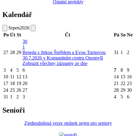
Ostatní projekty
Kalendář
Srpen
2026
Po
Út
St
Čt
Pá
So
Ne
30
1
27
28
29
Beseda s Jirkou Štréblem a Evou Turnovou
31
1
2
30.7.2026 v Komunitním centru Onomyšl
Zobrazit všechny záznamy ze dne
3
4
5
6
7
8
9
10
11
12
13
14
15
16
17
18
19
20
21
22
23
24
25
26
27
28
29
30
31
1
2
3
4
5
6
Senioři
Zjednodušená verze stránek nejen pro seniory