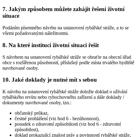
7. Jakým způsobem můžete zahájit řešení životní
situace
Podáním písemného návrhu na ustanovení rybářské stráže, a to se
všemi požadovanými náležitostmi.
8. Na které instituci životní situaci řešit
S návrhem na ustanovení rybářské stráže se obraťte na obecní úřad
obce s rozšířenou působností, příslušný podle místa trvalého bydliště
navrhované osoby.
10. Jaké doklady je nutné mít s sebou
K návrhu na ustanovení rybářské stráže doložte doklad o užívání
rybářského revíru nebo rybochovného zařízení a dále doklady /
dokumenty navrhované osoby, tzn.:
občanský průkaz,
čestné prohlášení (viz bod 6 - bezúhonnost),
posudek o zdravotní způsobilosti (viz bod 6 - zdravotní
způsobilost),
doklad prokazující znalost práv a povinností rybářské stráže,