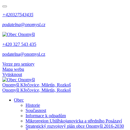
+420327543435
podatelna@onomysl.cz
+420 327 543 435
podatelna@onomysl.cz
Verze pro seniory
Mapa webu
Vytisknout
Onomyšl
Křečovice, Miletín, Rozkoš
Onomyšl
Křečovice, Miletín, Rozkoš
Obec
Historie
Současnost
Informace k odpadům
Mikroregion Uhlířskojanovicka a středního Posázaví
Strategický rozvojový plán obce Onomyšl 2016-2030