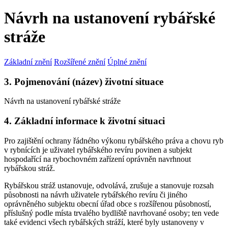
Návrh na ustanovení rybářské
stráže
Základní znění
Rozšířené znění
Úplné znění
3. Pojmenování (název) životní situace
Návrh na ustanovení rybářské stráže
4. Základní informace k životní situaci
Pro zajištění ochrany řádného výkonu rybářského práva a chovu ryb
v rybnících je uživatel rybářského revíru povinen a subjekt
hospodařící na rybochovném zařízení oprávněn navrhnout
rybářskou stráž.
Rybářskou stráž ustanovuje, odvolává, zrušuje a stanovuje rozsah
působnosti na návrh uživatele rybářského revíru či jiného
oprávněného subjektu obecní úřad obce s rozšířenou působností,
příslušný podle místa trvalého bydliště navrhované osoby; ten vede
také evidenci všech rybářských stráží, které byly ustanoveny v