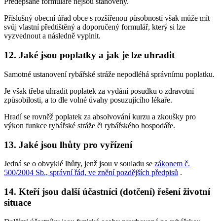
Předepsané formuláře nejsou stanoveny.
Příslušný obecní úřad obce s rozšířenou působností však může mít
svůj vlastní předtištěný a doporučený formulář, který si lze
vyzvednout a následně vyplnit.
12. Jaké jsou poplatky a jak je lze uhradit
Samotné ustanovení rybářské stráže nepodléhá správnímu poplatku.
Je však třeba uhradit poplatek za vydání posudku o zdravotní
způsobilosti, a to dle volné úvahy posuzujícího lékaře.
Hradí se rovněž poplatek za absolvování kurzu a zkoušky pro
výkon funkce rybářské stráže či rybářského hospodáře.
13. Jaké jsou lhůty pro vyřízení
Jedná se o obvyklé lhůty, jenž jsou v souladu se
zákonem č.
500/2004 Sb., správní řád, ve znění pozdějších předpisů
.
14. Kteří jsou další účastníci (dotčení) řešení životní
situace