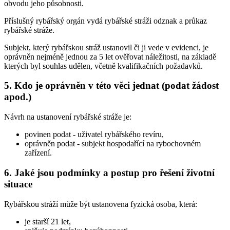
obvodu jeho působnosti.
Příslušný rybářský orgán vydá rybářské stráži odznak a průkaz
rybářské stráže.
Subjekt, který rybářskou stráž ustanovil či ji vede v evidenci, je
oprávněn nejméně jednou za 5 let ověřovat náležitosti, na základě
kterých byl souhlas udělen, včetně kvalifikačních požadavků.
5. Kdo je oprávněn v této věci jednat (podat žádost
apod.)
Návrh na ustanovení rybářské stráže je:
povinen podat
- uživatel rybářského revíru,
oprávněn podat
- subjekt hospodařící na rybochovném
zařízení.
6. Jaké jsou podmínky a postup pro řešení životní
situace
Rybářskou stráží může být ustanovena fyzická osoba, která:
je starší 21 let,