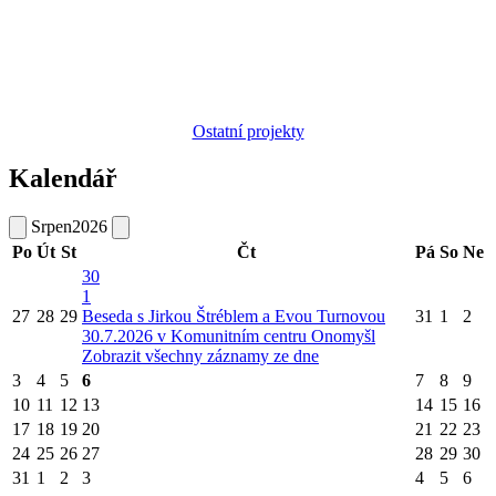
Ostatní projekty
Kalendář
Srpen
2026
Po
Út
St
Čt
Pá
So
Ne
30
1
27
28
29
Beseda s Jirkou Štréblem a Evou Turnovou
31
1
2
30.7.2026 v Komunitním centru Onomyšl
Zobrazit všechny záznamy ze dne
3
4
5
6
7
8
9
10
11
12
13
14
15
16
17
18
19
20
21
22
23
24
25
26
27
28
29
30
31
1
2
3
4
5
6