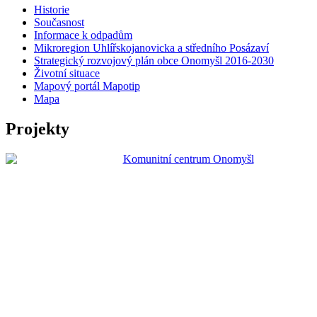
Historie
Současnost
Informace k odpadům
Mikroregion Uhlířskojanovicka a středního Posázaví
Strategický rozvojový plán obce Onomyšl 2016-2030
Životní situace
Mapový portál Mapotip
Mapa
Projekty