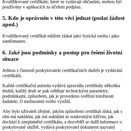
Kvalifikované certifikáty, které se vydávají občanům, mohou být
používány v aplikacích za účelem podpisu.
5. Kdo je oprávněn v této věci jednat (podat žádost
apod.)
Kvalifikovaný certifikát můžete získat jako fyzická osoba i jako
zaměstnanec.
6. Jaké jsou podmínky a postup pro řešení životní
situace
Jednou z činností poskytovatele certifikačních služeb je vydávání
certifikátů.
Každá certifikační autorita vydává zpravidla certifikáty několika
druhů; každý druh se pak odlišuje technickými parametry,
podmínkami, způsobem, jak je provedeno ověření totožnosti
žadatele, či možnostmi svého využití.
Aby bylo uživateli zřejmé, jakým způsobem certifikát získá, jak s
ním má nakládat, jak má nakládat se soukromým klíčem, jak
dochází k zneplatnění certifikátu, a dozvěděl se další informace o
poskytované službě, vydává poskytovatel dokument nazvaný