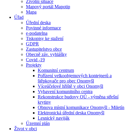
Životní situace
Mapový portál Mapotip
Mapa
Úřad
Úřední deska
Povinné informace
e-podatelna
Tiskopisy ke stažení
GDPR
Zastupitelstvo obce
Obecně záv. vyhlášky
Covid -19
Projekty
Komunitní centrum
Pořízení velkoobjemových kontejnerů a
štěpkovače pro obec Onomyšl
Víceúčelové hřiště v obci Onomyšl
Vybavení komunitního centra
Rekonstrukce budovy OÚ - výměna střešní
krytiny
Obnova místní komunikace Onomyšl - Miletín
Elektronická úřední deska Onomyšl
Lesnický naviják
Územní plán
Život v obci