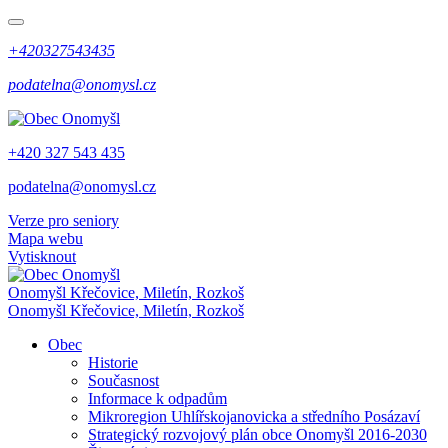
+420327543435
podatelna@onomysl.cz
+420 327 543 435
podatelna@onomysl.cz
Verze pro seniory
Mapa webu
Vytisknout
Onomyšl
Křečovice, Miletín, Rozkoš
Onomyšl
Křečovice, Miletín, Rozkoš
Obec
Historie
Současnost
Informace k odpadům
Mikroregion Uhlířskojanovicka a středního Posázaví
Strategický rozvojový plán obce Onomyšl 2016-2030