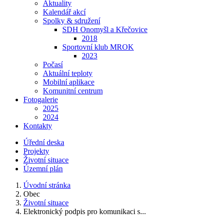
Aktuality
Kalendář akcí
Spolky & sdružení
SDH Onomyšl a Křečovice
2018
Sportovní klub MROK
2023
Počasí
Aktuální teploty
Mobilní aplikace
Komunitní centrum
Fotogalerie
2025
2024
Kontakty
Úřední deska
Projekty
Životní situace
Územní plán
Úvodní stránka
Obec
Životní situace
Elektronický podpis pro komunikaci s...