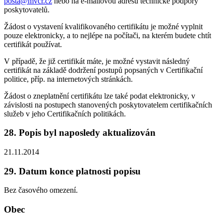
posta@mvcr.cz
nebo na e-mailovou adresu technické podpory
poskytovatelů.
Žádost o vystavení kvalifikovaného certifikátu je možné vyplnit
pouze elektronicky, a to nejlépe na počítači, na kterém budete chtít
certifikát používat.
V případě, že již certifikát máte, je možné vystavit následný
certifikát na základě dodržení postupů popsaných v Certifikační
politice, příp. na internetových stránkách.
Žádost o zneplatnění certifikátu lze také podat elektronicky, v
závislosti na postupech stanovených poskytovatelem certifikačních
služeb v jeho Certifikačních politikách.
28. Popis byl naposledy aktualizován
21.11.2014
29. Datum konce platnosti popisu
Bez časového omezení.
Obec