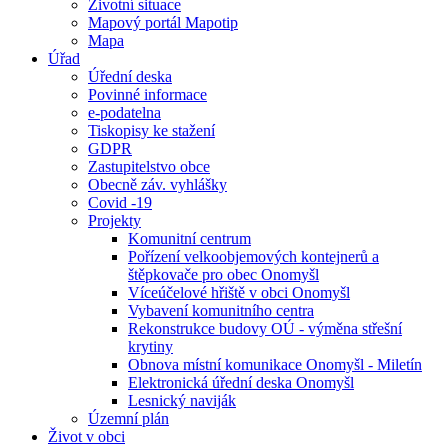
Životní situace
Mapový portál Mapotip
Mapa
Úřad
Úřední deska
Povinné informace
e-podatelna
Tiskopisy ke stažení
GDPR
Zastupitelstvo obce
Obecně záv. vyhlášky
Covid -19
Projekty
Komunitní centrum
Pořízení velkoobjemových kontejnerů a
štěpkovače pro obec Onomyšl
Víceúčelové hřiště v obci Onomyšl
Vybavení komunitního centra
Rekonstrukce budovy OÚ - výměna střešní
krytiny
Obnova místní komunikace Onomyšl - Miletín
Elektronická úřední deska Onomyšl
Lesnický naviják
Územní plán
Život v obci