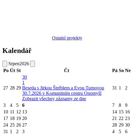
Ostatní projekty
Kalendář
Srpen
2026
Po
Út
St
Čt
Pá
So
Ne
30
1
27
28
29
Beseda s Jirkou Štréblem a Evou Turnovou
31
1
2
30.7.2026 v Komunitním centru Onomyšl
Zobrazit všechny záznamy ze dne
3
4
5
6
7
8
9
10
11
12
13
14
15
16
17
18
19
20
21
22
23
24
25
26
27
28
29
30
31
1
2
3
4
5
6