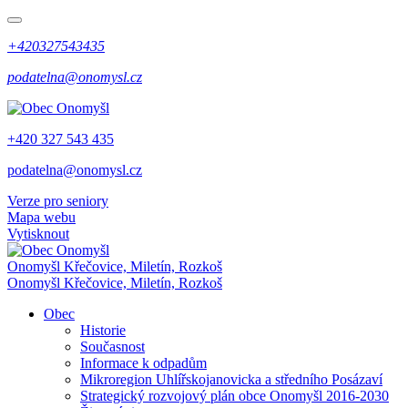
+420327543435
podatelna@onomysl.cz
+420 327 543 435
podatelna@onomysl.cz
Verze pro seniory
Mapa webu
Vytisknout
Onomyšl
Křečovice, Miletín, Rozkoš
Onomyšl
Křečovice, Miletín, Rozkoš
Obec
Historie
Současnost
Informace k odpadům
Mikroregion Uhlířskojanovicka a středního Posázaví
Strategický rozvojový plán obce Onomyšl 2016-2030