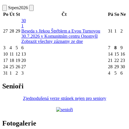
Srpen
2026
Po
Út
St
Čt
Pá
So
Ne
30
1
27
28
29
Beseda s Jirkou Štréblem a Evou Turnovou
31
1
2
30.7.2026 v Komunitním centru Onomyšl
Zobrazit všechny záznamy ze dne
3
4
5
6
7
8
9
10
11
12
13
14
15
16
17
18
19
20
21
22
23
24
25
26
27
28
29
30
31
1
2
3
4
5
6
Senioři
Zjednodušená verze stránek nejen pro seniory
Fotogalerie