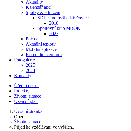
Aktuality
Kalendář akcí
Spolky & sdružení
SDH Onomyšl a Křečovice
2018
Sportovní klub MROK
2023
Počasí
Aktuální teploty
Mobilní aplikace
Komunitní centrum
Fotogalerie
2025
2024
Kontakty
Úřední deska
Projekty
Životní situace
Územní plán
Úvodní stránka
Obec
Životní situace
Přijetí ke vzdělávání ve vyšších...