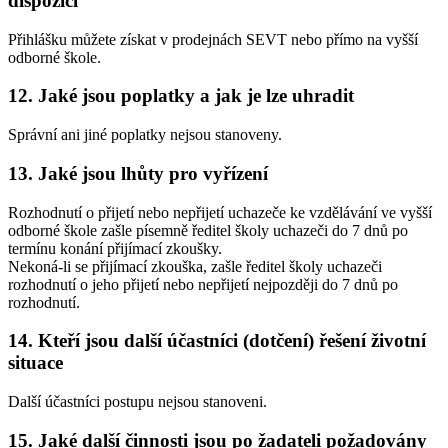
dispozici
Přihlášku můžete získat v prodejnách SEVT nebo přímo na vyšší
odborné škole.
12. Jaké jsou poplatky a jak je lze uhradit
Správní ani jiné poplatky nejsou stanoveny.
13. Jaké jsou lhůty pro vyřízení
Rozhodnutí o přijetí nebo nepřijetí uchazeče ke vzdělávání ve vyšší
odborné škole zašle písemně ředitel školy uchazeči do 7 dnů po
termínu konání přijímací zkoušky.
Nekoná-li se přijímací zkouška, zašle ředitel školy uchazeči
rozhodnutí o jeho přijetí nebo nepřijetí nejpozději do 7 dnů po
rozhodnutí.
14. Kteří jsou další účastníci (dotčení) řešení životní
situace
Další účastníci postupu nejsou stanoveni.
15. Jaké další činnosti jsou po žadateli požadovány