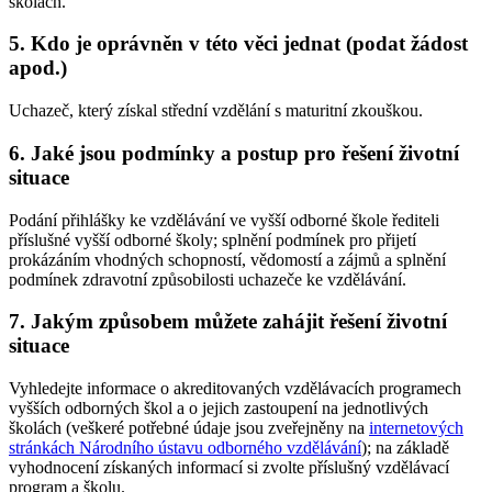
školách.
5. Kdo je oprávněn v této věci jednat (podat žádost
apod.)
Uchazeč, který získal střední vzdělání s maturitní zkouškou.
6. Jaké jsou podmínky a postup pro řešení životní
situace
Podání přihlášky ke vzdělávání ve vyšší odborné škole řediteli
příslušné vyšší odborné školy; splnění podmínek pro přijetí
prokázáním vhodných schopností, vědomostí a zájmů a splnění
podmínek zdravotní způsobilosti uchazeče ke vzdělávání.
7. Jakým způsobem můžete zahájit řešení životní
situace
Vyhledejte informace o akreditovaných vzdělávacích programech
vyšších odborných škol a o jejich zastoupení na jednotlivých
školách (veškeré potřebné údaje jsou zveřejněny na
internetových
stránkách Národního ústavu odborného vzdělávání
); na základě
vyhodnocení získaných informací si zvolte příslušný vzdělávací
program a školu.