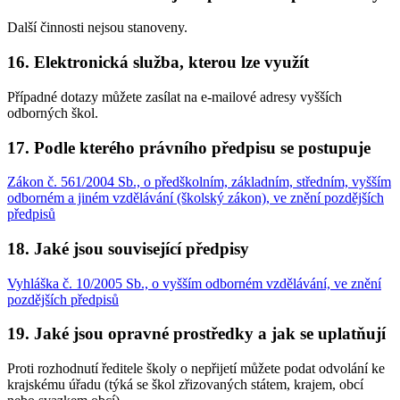
Další činnosti nejsou stanoveny.
16. Elektronická služba, kterou lze využít
Případné dotazy můžete zasílat na e-mailové adresy vyšších
odborných škol.
17. Podle kterého právního předpisu se postupuje
Zákon č. 561/2004 Sb., o předškolním, základním, středním, vyšším
odborném a jiném vzdělávání (školský zákon), ve znění pozdějších
předpisů
18. Jaké jsou související předpisy
Vyhláška č. 10/2005 Sb., o vyšším odborném vzdělávání, ve znění
pozdějších předpisů
19. Jaké jsou opravné prostředky a jak se uplatňují
Proti rozhodnutí ředitele školy o nepřijetí můžete podat odvolání ke
krajskému úřadu (týká se škol zřizovaných státem, krajem, obcí