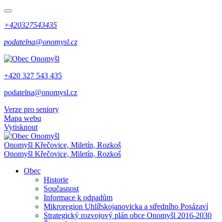
+420327543435
podatelna@onomysl.cz
+420 327 543 435
podatelna@onomysl.cz
Verze pro seniory
Mapa webu
Vytisknout
Onomyšl
Křečovice, Miletín, Rozkoš
Onomyšl
Křečovice, Miletín, Rozkoš
Obec
Historie
Současnost
Informace k odpadům
Mikroregion Uhlířskojanovicka a středního Posázaví
Strategický rozvojový plán obce Onomyšl 2016-2030