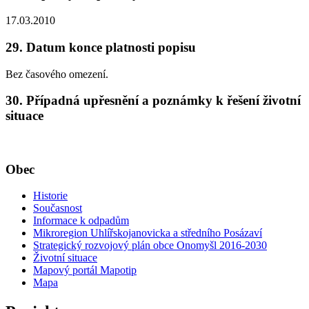
17.03.2010
29. Datum konce platnosti popisu
Bez časového omezení.
30. Případná upřesnění a poznámky k řešení životní
situace
Obec
Historie
Současnost
Informace k odpadům
Mikroregion Uhlířskojanovicka a středního Posázaví
Strategický rozvojový plán obce Onomyšl 2016-2030
Životní situace
Mapový portál Mapotip
Mapa