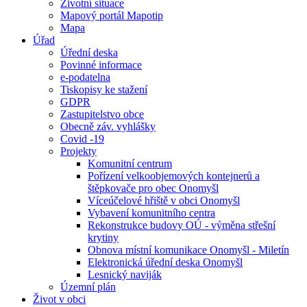
Životní situace
Mapový portál Mapotip
Mapa
Úřad
Úřední deska
Povinné informace
e-podatelna
Tiskopisy ke stažení
GDPR
Zastupitelstvo obce
Obecně záv. vyhlášky
Covid -19
Projekty
Komunitní centrum
Pořízení velkoobjemových kontejnerů a
štěpkovače pro obec Onomyšl
Víceúčelové hřiště v obci Onomyšl
Vybavení komunitního centra
Rekonstrukce budovy OÚ - výměna střešní
krytiny
Obnova místní komunikace Onomyšl - Miletín
Elektronická úřední deska Onomyšl
Lesnický naviják
Územní plán
Život v obci